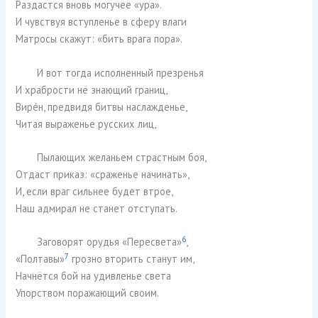
Раздастся вновь могучее «ура».
И чувствуя вступленье в сферу влаги
Матросы скажут: «бить врага пора».
И вот тогда исполненный презренья
И храбрости не знающий границ,
Вирéн, предвидя битвы наслажденье,
Читая выраженье русских лиц,
Пылающих желаньем страстным боя,
Отдаст приказ: «сраженье начинать»,
И, если враг сильнее будет втрое,
Наш адмирал не станет отступать.
6
Заговорят орудья «Пересвета»
,
7
«Полтавы»
грозно вторить станут им,
Начнётся бой на удивленье света
Упорством поражающий своим.