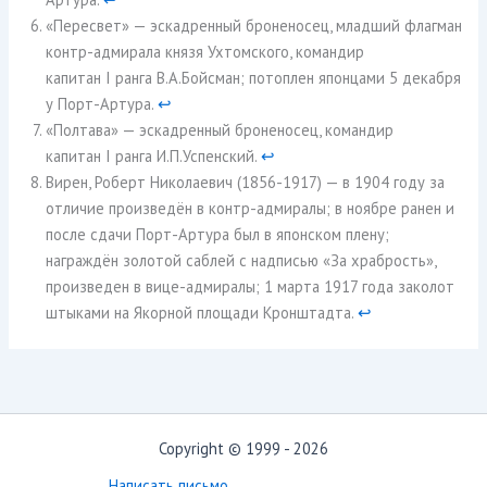
«Пересвет» — эскадренный броненосец, младший флагман
контр-адмирала князя Ухтомского, командир
капитан I ранга В.А.Бойсман; потоплен японцами 5 декабря
у Порт-Артура.
↩︎
«Полтава» — эскадренный броненосец, командир
капитан I ранга И.П.Успенский.
↩︎
Вирен, Роберт Николаевич (1856-1917) — в 1904 году за
отличие произведён в контр-адмиралы; в ноябре ранен и
после сдачи Порт-Артура был в японском плену;
награждён золотой саблей с надписью «За храбрость»,
произведен в вице-адмиралы; 1 марта 1917 года заколот
штыками на Якорной площади Кронштадта.
↩︎
Copyright © 1999 - 2026
Написать письмо