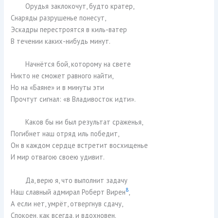
Орудья заклокочут, будто кратер,
Снаряды разрушенье понесут,
Эскадры перестроятся в киль-ватер
В течении каких-нибудь минут.
Начнётся бой, которому на свете
Никто не сможет равного найти,
Но на «Баяне» и в минуты эти
Прочтут сигнал: «в Владивосток идти».
Каков бы ни был результат сраженья,
Погибнет наш отряд иль победит,
Он в каждом сердце встретит восхищенье
И мир отвагою своею удивит.
Да, верю я, что выполнит задачу
8
Наш славный адмирал Роберт Вирен
,
А если нет, умрёт, отвергнув сдачу,
Спокоен, как всегда, и вдохновен.