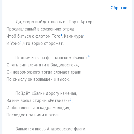
Обратно
Да, скоро выйдет вновь из Порт-Артура
Прославленный в сражениях отряд
1
2
Чтоб биться с флотом Того
, Камимура
3
И Урио
, что зорко сторожат.
4
Поднимется на флагманском «Баяне»
Опять сигнал: «идти в Владивосток»,
Он невозможного тогда сломает грани;
По смыслу он возвышен и высок.
Пойдёт «Баян» дорогу намечая,
5
За ним вояка старый «Ретвизан»
,
И обновлённая эскадра молодая,
Последует за ними в океан.
Завьются вновь Андреевские флаги,