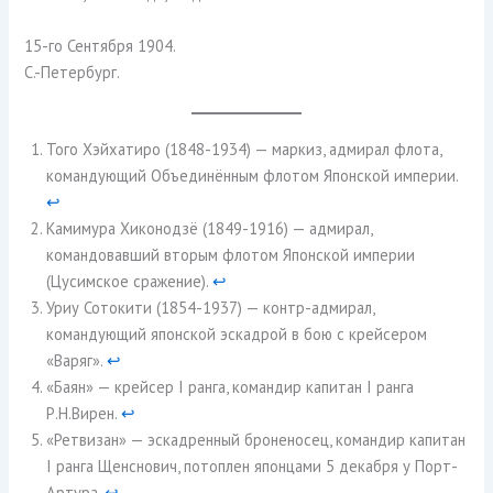
15-го Сентября 1904.
С.-Петербург.
Того Хэйхатиро (1848-1934) — маркиз, адмирал флота,
командующий Объединённым флотом Японской империи.
↩︎
Камимура Хиконодзё (1849-1916) — адмирал,
командовавший вторым флотом Японской империи
(Цусимское сражение).
↩︎
Уриу Сотокити (1854-1937) — контр-адмирал,
командующий японской эскадрой в бою с крейсером
«Варяг».
↩︎
«Баян» — крейсер I ранга, командир капитан I ранга
Р.Н.Вирен.
↩︎
«Ретвизан» — эскадренный броненосец, командир капитан
I ранга Щенснович, потоплен японцами 5 декабря у Порт-
Артура.
↩︎