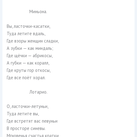
Миньона.
Вы, ласточки-касатки,
Туда летите вдаль,
Где взоры женщин сладки,
А зубки — как миндаль;
Где щёчки — абрикосы,
А губки — как коралл,
Где круты гор откосы,
Где все поёт хорал.
Лотарио.
О, ласточки-летуньи,
Туда летите вы,
Где встретят вас певуньи
В просторе синевы.
Мгновенья счастья кратки,