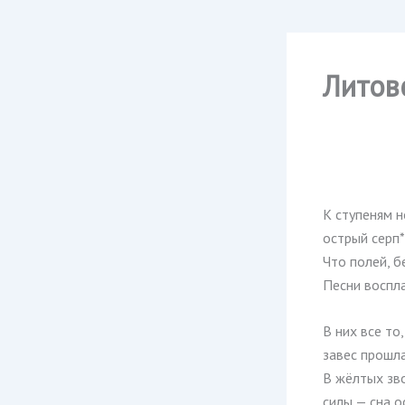
Литов
К ступеням 
острый серп*
Что полей, б
Песни воспл
В них все то
завес прошл
В жёлтых зв
силы — сна о