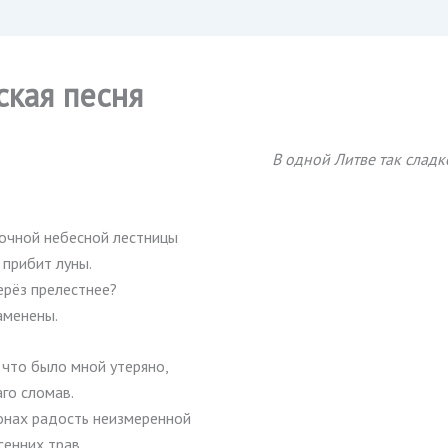
ская песня
В одной Литве так сладк
ночной небесной лестницы
 прибит луны.
ерёз прелестнее?
аменены.
, что было мной утеряно,
аго сломав.
онах радость неизмеренной
сенних трав.