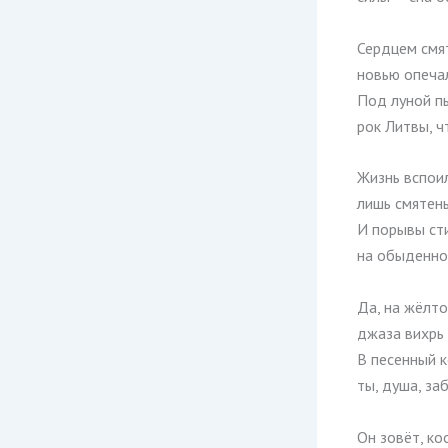
Сердцем смя
новью опеча
Под луной п
рок Литвы, ч
Жизнь вспои
лишь смятен
И порывы ст
на обыденное
Да, на жёлто
джаза вихрь
В песенный 
ты, душа, за
Он зовёт, ко