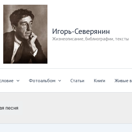
Игорь-Северянин
Жизнеописание, библиографии, тексты
словие
Фотоальбом
Статьи
Книги
Живые в
ая песня