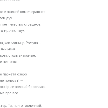
то в жалкий ком вчерашнее,
лен дух.
ытает чувство страшное:
то мрачно-глух.
ла, как волчица Ромула —
ьями меня.
ихли, столь знакомые,
 нет огня.
е паркета озеро
 не понесёт! —
костёр литовский бросилась
быв про все.
стёр. Ты, приготовленный,