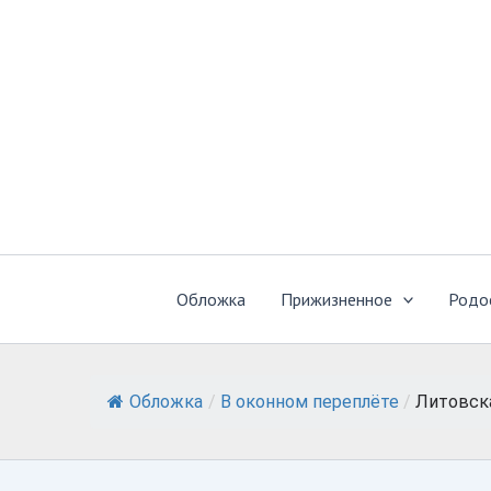
Перейти
к
содержимому
Обложка
Прижизненное
Родо
Обложка
/
В оконном переплёте
/
Литовск