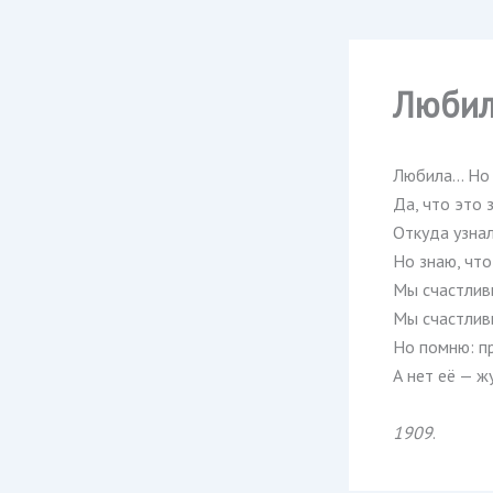
Любил
Любила… Но 
Да, что это 
Откуда узна
Но знаю, что
Мы счастлив
Мы счастлив
Но помню: пр
А нет её — ж
1909
.