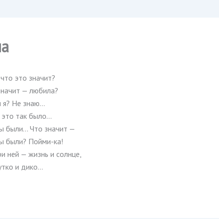
а
что это значит?
значит — любила?
л я? Не знаю…
 это так было…
ы были… Что значит —
ы были? Пойми-ка!
и ней — жизнь и солнце,
утко и дико…