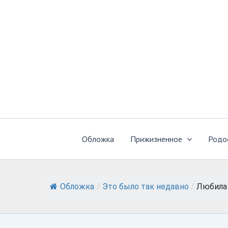
Перейти
к
содержимому
Обложка
Прижизненное
Родо
Обложка
/
Это было так недавно
/
Любила