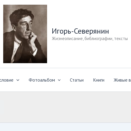
Игорь-Северянин
Жизнеописание, библиографии, тексты
словие
Фотоальбом
Статьи
Книги
Живые в