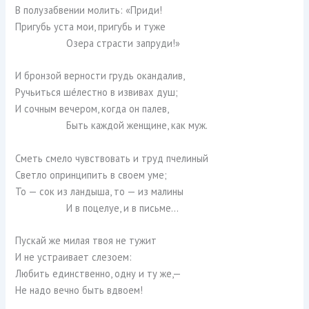
В полузабвении молить: «Приди!
Пригубь уста мои, пригубь и туже
Озера страсти запруди!»
И бронзой верности грудь окандалив,
Ручьиться шéлестно в извивах душ;
И сочным вечером, когда он палев,
Быть каждой женщине, как муж.
Сметь смело чувствовать и труд пчелиный
Светло опринципить в своем уме;
То — сок из ландыша, то — из малины
И в поцелуе, и в письме…
Пускай же милая твоя не тужит
И не устраивает слезоем:
Любить единственно, одну и ту же,—
Не надо вечно быть вдвоем!