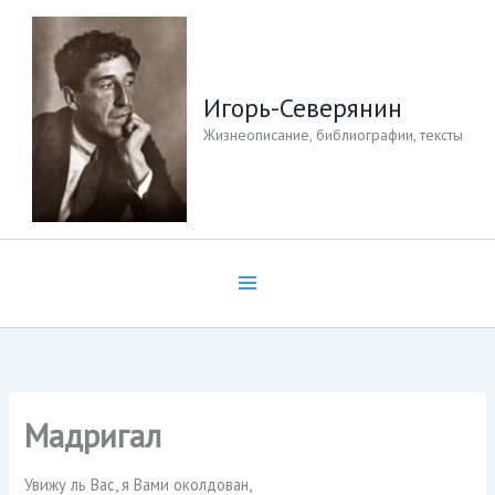
Перейти
к
содержимому
Игорь-Северянин
Жизнеописание, библиографии, тексты
Мадригал
Увижу ль Вас, я Вами околдован,