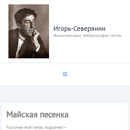
Перейти
к
содержимому
Игорь-Северянин
Жизнеописание, библиографии, тексты
Майская песенка
Раскачни мой гамак, подкачни!—