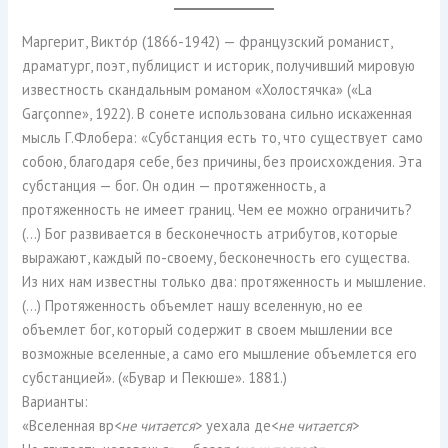
Маргерит, Викто́р (1866-1942) — французский романист,
драматург, поэт, публицист и историк, получивший мировую
известность скандальным романом «Холостячка» («La
Garçonne», 1922). В сонете использована сильно искаженная
мысль Г.Флобера: «Субстанция есть то, что существует само
собою, благодаря себе, без причины, без происхождения. Эта
субстанция — бог. Он один — протяженность, а
протяженность не имеет границ. Чем ее можно ограничить?
(…) Бог развивается в бесконечность атрибутов, которые
выражают, каждый по-своему, бесконечность его существа.
Из них нам известны только два: протяженность и мышление.
(…) Протяженность объемлет нашу вселенную, но ее
объемлет бог, который содержит в своем мышлении все
возможные вселенные, а само его мышление объемлется его
субстанцией». («Бувар и Пекюше». 1881.)
Варианты:
«Вселенная вр<
не читается
> уехала де<
не читается
>