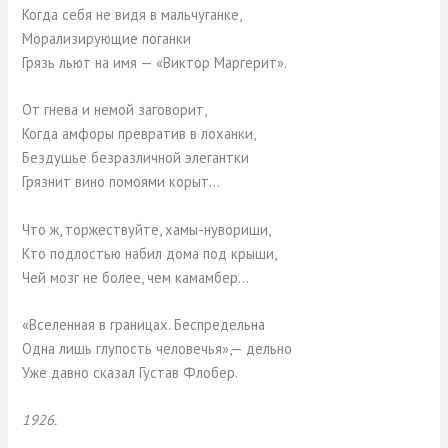
Когда себя не видя в мальчуганке,
Морализирующие поганки
Грязь льют на имя — «Виктор Маргерит».
От гнева и немой заговорит,
Когда амфоры превратив в лоханки,
Бездушье безразличной элегантки
Грязнит вино помоями корыт…
Что ж, торжествуйте, хамы-нувориши,
Кто подлостью набил дома под крыши,
Чей мозг не более, чем камамбер…
«Вселенная в границах. Беспредельна
Одна лишь глупость человечья»,— дельно
Уже давно сказал Густав Флобер.
1926.