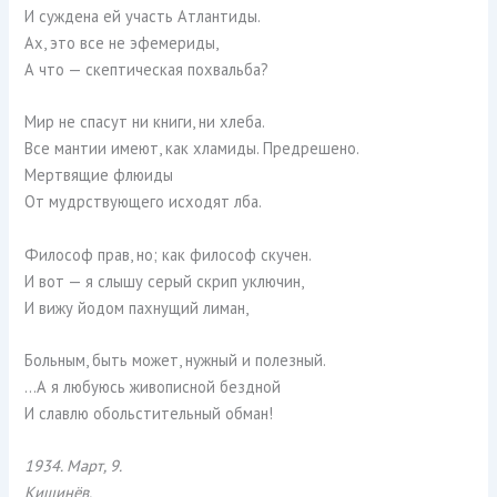
И суждена ей участь Атлантиды.
Ах, это все не эфемериды,
А что — скептическая похвальба?
Мир не спасут ни книги, ни хлеба.
Все мантии имеют, как хламиды. Предрешено.
Мертвящие флюиды
От мудрствующего исходят лба.
Философ прав, но; как философ скучен.
И вот — я слышу серый скрип уключин,
И вижу йодом пахнущий лиман,
Больным, быть может, нужный и полезный.
…А я любуюсь живописной бездной
И славлю обольстительный обман!
1934. Март, 9.
Кишинёв.