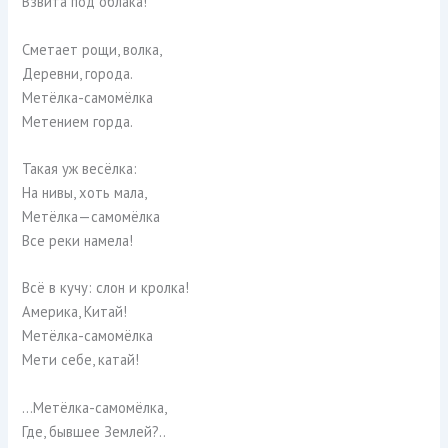
Взвита под облака!
Сметает рощи, волка,
Деревни, города.
Метёлка-самомёлка
Метением горда.
Такая уж весёлка:
На нивы, хоть мала,
Метёлка—самомёлка
Все реки намела!
Всё в кучу: слон и кролка!
Америка, Китай!
Метёлка-самомёлка
Мети себе, катай!
…Метёлка-самомёлка,
Где, бывшее Землей?..