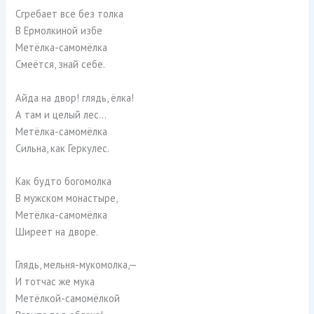
Сгребает все без толка
В Ермолкиной избе
Метёлка-самомёлка
Смеётся, знай себе.
Айда на двор! глядь, ёлка!
А там и целый лес…
Метёлка-самомёлка
Сильна, как Геркулес.
Как будто богомолка
В мужском монастыре,
Метёлка-самомёлка
Ширеет на дворе.
Глядь, мельня-мукомолка,—
И тотчас же мука
Метёлкой-самомёлкой