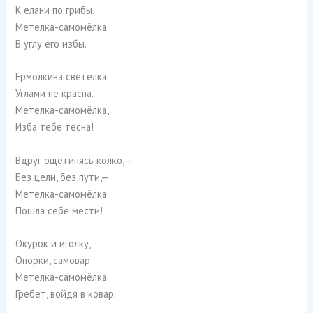
К елани по грибы.
Метёлка-самомёлка
В углу его избы.
Ермолкина светёлка
Углами не красна.
Метёлка-самомёлка,
Изба тебе тесна!
Вдруг ощетинясь колко,—
Без цели, без пути,—
Метёлка-самомёлка
Пошла себе мести!
Окурок и иголку,
Опорки, самовар
Метёлка-самомёлка
Гребет, войдя в ковар.