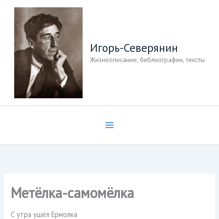
Перейти
к
содержимому
Игорь-Северянин
Жизнеописание, библиографии, тексты
Метёлка-самомёлка
С утра ушёл Ермолка