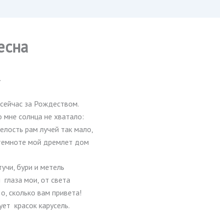
есна
.
 сейчас за Рождеством.
 мне солнца не хватало:
елость рам лучей так мало,
 темноте мой дремлет дом
тучи, бури и метель
глаза мои, от света
о, сколько вам привета!
ует красок карусель.