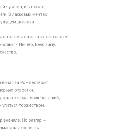
ей чувства, и в глазах
аги. В ласковых мечтах
будущем догадка.
ждать, но ждать зато так сладко!
иданья? Ничего. Гоню зиму.
ржество.
.
сейчас за Рождеством*.
первые отростки.
продлится праздник блёсткий,
— упиться торжеством.
р вначале. Но разгар —
рманящая спелость.