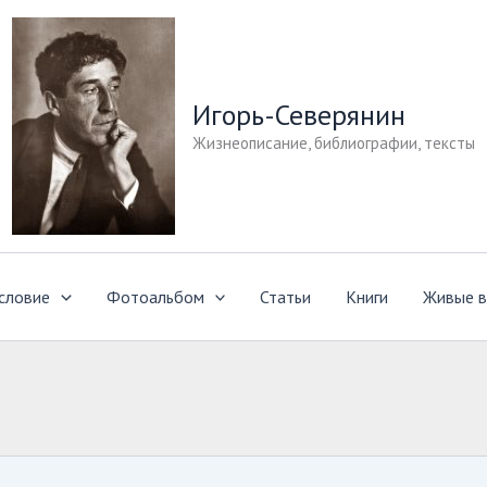
Игорь-Северянин
Жизнеописание, библиографии, тексты
словие
Фотоальбом
Статьи
Книги
Живые в