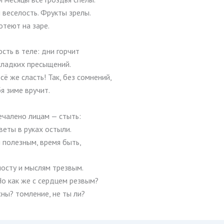
 веселость. Фрукты зрелы.
отеют на заре.
ость в теле: дни горчит
сладких пресыщений.
всё же сласть! Так, без сомнений,
я зиме вручит.
ечалено лицам — стыть:
еты в руках остыли.
 полезным, время быть,
посту и мыслям трезвым.
Но как же с сердцем резвым?
сны? томление, не ты ли?