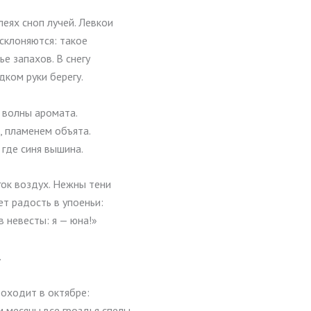
леях сноп лучей. Левкои
склоняются: такое
ье запахов. В снегу
ком руки берегу.
 волны аромата.
, пламенем объята.
, где синя вышина.
ок воздух. Нежны тени
ет радость в упоеньи:
в невесты: я — юна!»
.
роходит в октябре:
 месяцы все гроздья спелы.