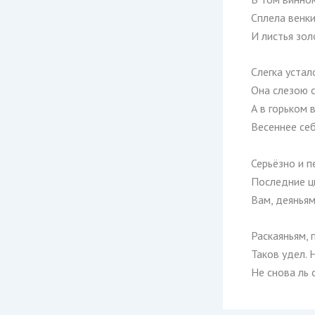
Сплела венки
И листья зол
Слегка устал
Она слезою 
А в горьком 
Весеннее себ
Серьёзно и п
Последние цв
Вам, деяньям
Раскаяньям, 
Таков удел. 
Не снова ль 