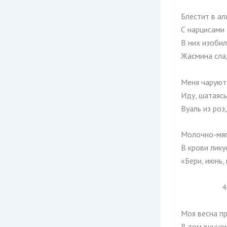
Блестит в ал
С нарцисами 
В них изобил
Жасмина слад
Меня чаруют
Иду, шатаясь
Вуаль из роз
Молочно-мяг
В крови лику
«Бери, июнь, 
4
Моя весна п
В том винном