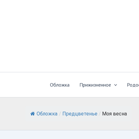
Перейти
к
содержимому
Обложка
Прижизненное
Родо
Обложка
/
Предцветенье
/
Моя весна