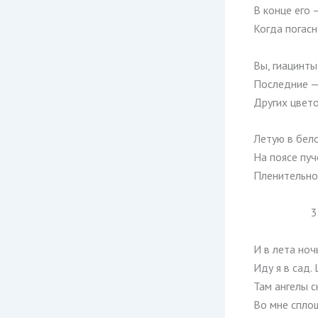
В конце его 
Когда погасн
Вы, гиацинты
Последние — 
Других цвет
Летую в бело
На поясе пуч
Пленительно
3
И в лета ноч
Иду я в сад.
Там ангелы с
Во мне сплош