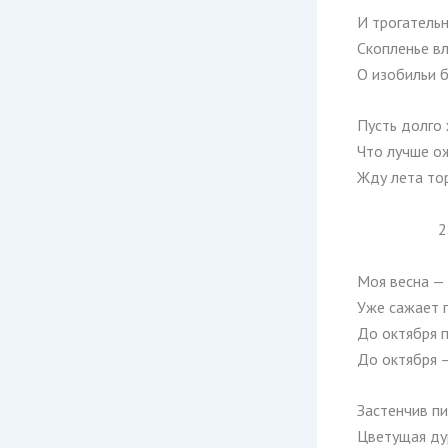
И трогательн
Скопленье вл
О изобильи 
Пусть долго 
Что лучше ож
Жду лета то
2
Моя весна — 
Уже сажает 
До октября 
До октября 
Застенчив пи
Цветущая ду