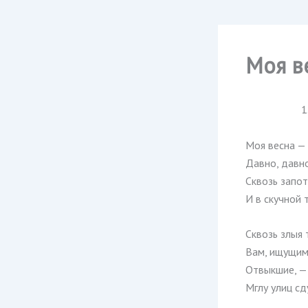
Моя в
1
Моя весна —
Давно, давно
Сквозь запот
И в скучной
Сквозь злыя 
Вам, ищущим 
Отвыкшие, — 
Мглу улиц сд