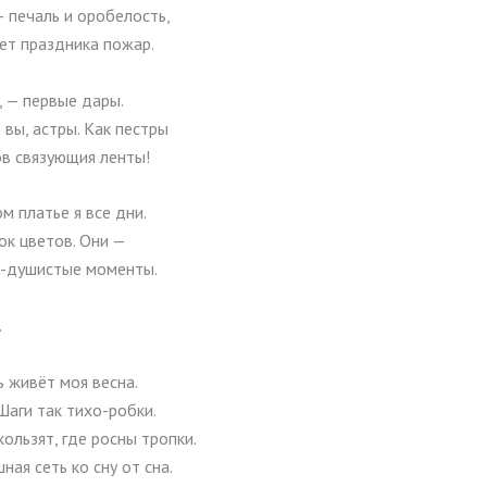
— печаль и оробелость,
ет праздника пожар.
, — первые дары.
вы, астры. Как пестры
ов связующия ленты!
м платье я все дни.
ок цветов. Они —
-душистые моменты.
.
ь живёт моя весна.
 Шаги так тихо-робки.
кользят, где росны тропки.
ная сеть ко сну от сна.