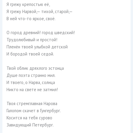
Я грежу крепостью её,
Я грежу Нарвой,— тихой, старой,—
В ней что-то яркое, своё.
О город древний! город шведский!
Трудолюбивый и простой!
Пленён твоей улыбкой детской
И бородой твоей седой.
Твой облик дряхлого эстонца
Душе поэта странно мил.
И твоего, о Нарва, солнца
Никто на свете не затмил!
Твоя стремглавная Нарова
Галопом скачет в Гунгербург.
Косится на тебя сурово
Завидующий Петербург.