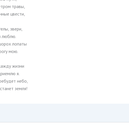
етром травы,
нные цвести,
гелы, звери,
я люблю.
шорох лопаты
рогу мою.
жажду жизни
приемлю я.
ребудет небо,
станет земля!