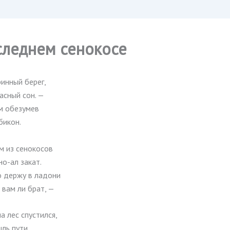
следнем сенокосе
инный берег,
асный сон. —
м обезумев
бикон.
м из сенокосов
но-ал закат.
о держу в ладони
 вам ли брат, —
на лес спустился,
ыль пути,