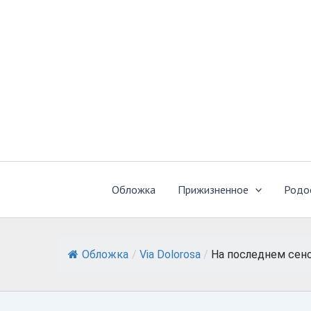
Перейти
к
содержимому
Обложка
Прижизненное
Родо
Обложка
/
Via Dolorosa
/
На последнем сен