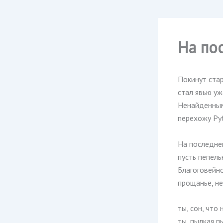
На по
Покинут стар
стал явью уж
Ненайденны
перехожу Ру
На последне
пусть пепель
Благоговейн
прощанье, не
ты, сон, что 
ты, пылкая п