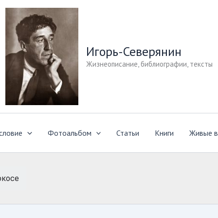
Игорь-Северянин
Жизнеописание, библиографии, тексты
словие
Фотоальбом
Статьи
Книги
Живые в
окосе