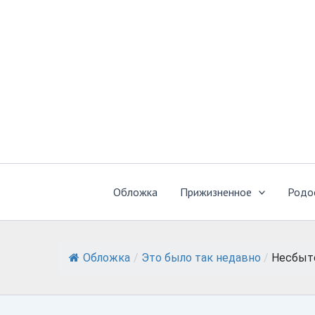
Перейти
к
содержимому
Обложка
Прижизненное
Родо
Обложка
/
Это было так недавно
/
Несбыт