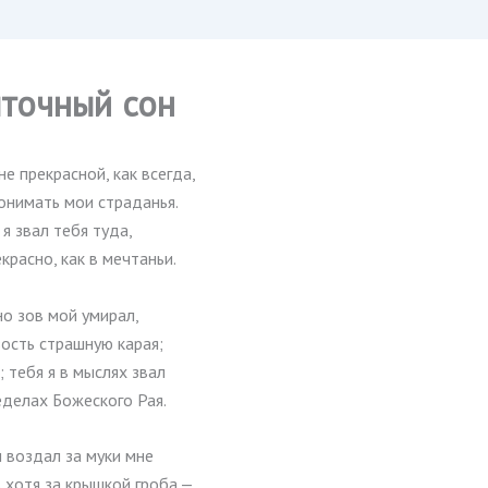
точный сон
не прекрасной, как всегда,
онимать мои страданья.
 я звал тебя туда,
екрасно, как в мечтаньи.
 но зов мой умирал,
ость страшную карая;
; тебя я в мыслях звал
еделах Божеского Рая.
 воздал за муки мне
 хотя за крышкой гроба,—