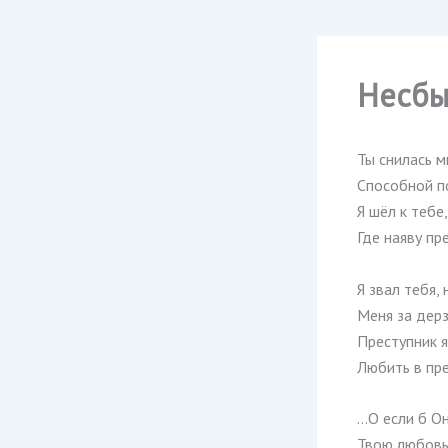
Несбы
Ты снилась м
Способной п
Я шёл к тебе,
Где наяву пр
Я звал тебя,
Меня за дерз
Преступник я
Любить в пр
…О если б Он
Твою любовь