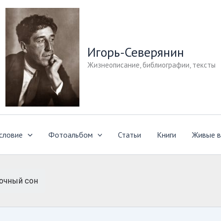
Игорь-Северянин
Жизнеописание, библиографии, тексты
словие
Фотоальбом
Статьи
Книги
Живые в
очный сон