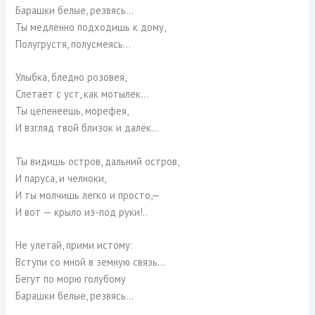
Барашки белые, резвясь…
Ты медленно подходишь к дому,
Полугрустя, полусмеясь…
Улыбка, бледно розовея,
Слетает с уст, как мотылек…
Ты цепенеешь, морефея,
И взгляд твой близок и далёк…
Ты видишь остров, дальний остров,
И паруса, и челноки,
И ты молчишь легко и просто,—
И вот — крыло из-под руки!..
Не улетай, прими истому:
Вступи со мной в земную связь…
Бегут по морю голубому
Барашки белые, резвясь…