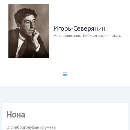
Перейти
к
содержимому
Игорь-Северянин
Жизнеописание, библиографии, тексты
Нона
О среброголубые кружева