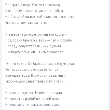
Прозрачна вода. Я отчетливо вижу,
Как шейку всосав, окунь хочет уйти.
Но быстрой подсечкой, склоняясь все ниже,
Его останавливаю на пути.
И взвертится окунь большими кругами,
Под лодку бросаясь, весь — пыл и борьба,
Победу почувствовавшими руками
Я к борту его, и он штиль всколебал…
Он — в лодке. Он бьётся. Глаза в изумленьи.
Рот судорожно раскрывается: он
Всё ищет воды. В золотом отдаленьи
Укором церковный тревожится звон…
И солнце садится. И веет прохлада.
И плещется рыбой вечерней вода.
И липы зовут монастырского сада,