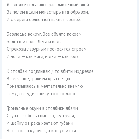
Я в лодке вплываю в расплавленный зной.
За полем вдали монастырь над обрывом,
И с берега солнечной пахнет сосной.
Безлюдье вокруг. Все объято покоем.
Болото и поле. Леса и вода.
Стрекозы лазурным проносятся строем.
И ночи — как миги, и дни — как года.
К столбам подплываю, что вбиты издревле
В песчаное, гравием крытое дно.
Привязываюсь и мечтательно внемлю
Тому, что удильщику только дано:
Громадные окуни в столбики лбами
Стучат, любопытные, лодку тряся,
И шейку от рака хватают губами:
Вот всосан кусочек, а вот уж и вся.