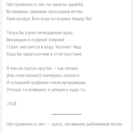
Наструненность лес на закатах ущерба.
Во влажных зéркалах просохшие ветви.
Рдян воздух. Всю воду из водных пещер бы!
Тогда бы узрел легендарную щуку,
Векующую в озорной озерине.
Страх смотрится в воду. Хохочет. Ищу
Куда бы укрыться мне в этой грустыне.
И ели на скатах крутых — как попало
(Как семя попало!) нахмурясь космато.
И «спальней графини» пчела прожужжала,
Откуда-то взявшись и девшись куда-то…
1928.
Наструненность лес — здесь: натяжение рыболовной лески.