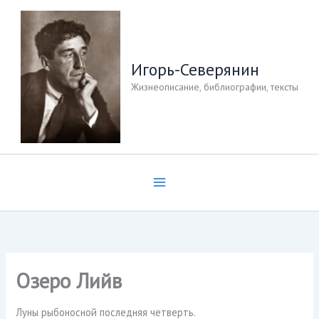
Перейти
к
содержимому
Игорь-Северянин
Жизнеописание, библиографии, тексты
Озеро Лийв
Луны рыбоносной последняя четверть.