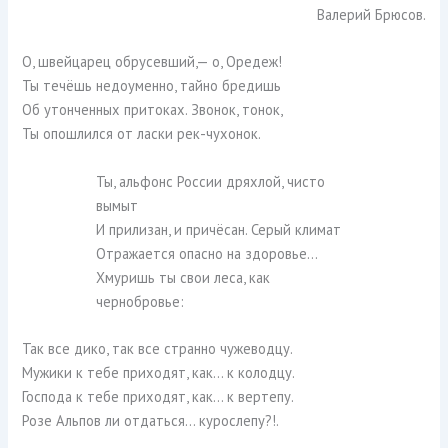
Валерий Брюсов.
О, швейцарец обрусевший,— о, Оредеж!
Ты течёшь недоуменно, тайно бредишь
Об утонченных притоках. Звонок, тонок,
Ты опошлился от ласки рек-чухонок.
Ты, альфонс России дряхлой, чисто
вымыт
И прилизан, и причёсан. Серый климат
Отражается опасно на здоровье…
Хмуришь ты свои леса, как
чернобровье:
Так все дико, так все странно чужеводцу.
Мужики к тебе приходят, как… к колодцу.
Господа к тебе приходят, как… к вертепу.
Розе Альпов ли отдаться… курослепу?!.