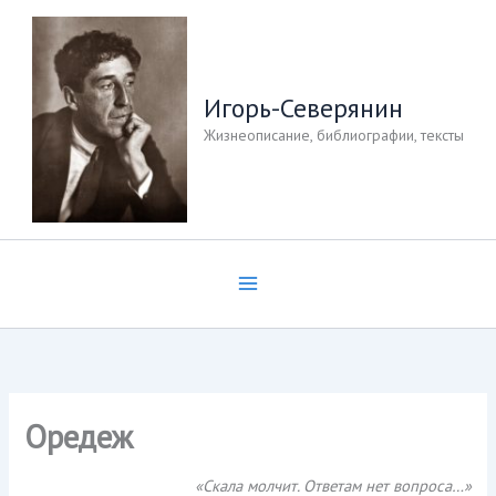
Перейти
к
содержимому
Игорь-Северянин
Жизнеописание, библиографии, тексты
Оредеж
«Скала молчит. Ответам нет вопроса…»