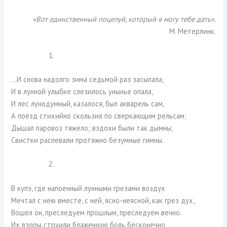
«Вот единственный поцелуй, который я могу тебе дать».
М. Метерлинк.
1.
…И снова надолго зима седьмой раз засыпала,
И в лунной улыбке слезилось унынье опала,
И лес лунодумный, казалося, был акварель сам,
А поезд стихийно скользил по сверкающим рельсам;
Дышал паровоз тяжело; вздохи были так дымны;
Свистки распевали протяжно безумные гимны.
2.
В купэ, где напоенный лунными грезами воздух
Мечтал с нею вместе, с ней, ясно-неясной, как грез дух,
Вошел он, преследуем прошлым, преследуем вечно.
Их взоры струили блаженную боль бесконечно.