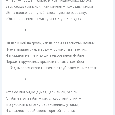
— Твоя,— прошептала, вспугнув тишину, пассажирка.
Звук сердца заискрил, как камень — холодная кирка.
«Вина прощена»,— улыбнулося чувство рассудку.
«Она», завесенясь, смахнула слезу-незабудку.
5.
Он пал к ней на грудь, как на розы атласистый венчик
Пчела упадает, как в воду — обманутый птенчик.
И в каждой мечте и души зачарованной фибре
Порхали, кружились, крылили желанья-колибри.
— Вздымается страсть, точно струй занесенные сабли!
6.
Уста ее пил он, не думая, царь ли он, раб ли…
А губы ее, эти губы — как сладостный опий —
Его уносили в страну дерзновенных утопий,
И с каждою новой своею горячей печатью,