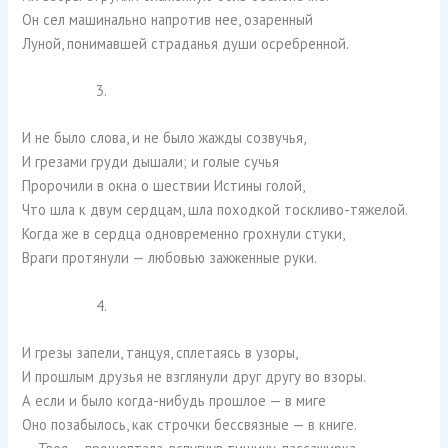
Он сел машинально напротив нее, озаренный
Луной, понимавшей страданья души осребренной.
3.
И не было слова, и не было жажды созвучья,
И грезами груди дышали; и голые сучья
Пророчили в окна о шествии Истины голой,
Что шла к двум сердцам, шла походкой тоскливо-тяжелой.
Когда же в сердца одновременно грохнули стуки,
Враги протянули — любовью зажженные руки.
4.
И грезы запели, танцуя, сплетаясь в узоры,
И прошлым друзья не взглянули друг другу во взоры.
А если и было когда-нибудь прошлое — в миге
Оно позабылось, как строчки бессвязные — в книге.