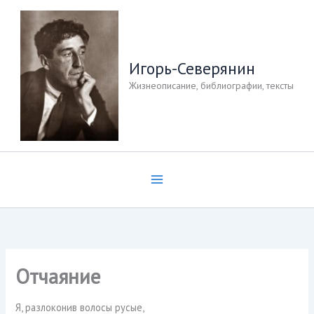
Перейти
к
содержимому
Игорь-Северянин
Жизнеописание, библиографии, тексты
Отчаяние
Я, разлоконив волосы русые,