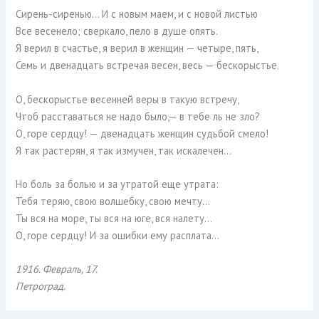
Сирень-сиренью… И с новым маем, и с новой листью
Все весенело; сверкало, пело в душе опять.
Я верил в счастье, я верил в женщин — четыре, пять,
Семь и двенадцать встречая весен, весь — бескорыстье.
О, бескорыстье весенней веры в такую встречу,
Чтоб расставаться не надо было,— в тебе ль не зло?
О, горе сердцу! — двенадцать женщин судьбой смело!
Я так растерян, я так измучен, так искалечен…
Но боль за болью и за утратой еще утрата:
Тебя теряю, свою волшебку, свою мечту…
Ты вся на море, ты вся на юге, вся налету…
О, горе сердцу! И за ошибки ему расплата…
1916. Февраль, 17.
Петроград.