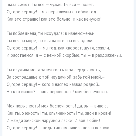
Глаза сияют. Ты вся — чужая. Ты вся — полет.
О, горе сердцу!— мы неразлучны с тобою год.
Как это странно! как это больно! и как ненужно!
Ты побледнела, ты исхудала: в изнеможеньи
Ты вся на море, ты вся на юге! ты вся вдали.
О, горе сердцу! — мы год, как хворост, шутя, сожгли,
И расстаемся: я — с нежной скорбью, ты — в раздраженьи.
Ты осудила меня за мягкость и за сердечность,—
За состраданье к той неудачной, забытой мной,—
О, горе сердцу!— кого я наспех назвал родной…
Но кто виною? — моя неровность! моя беспечность.
Моя порывность! моя беспечность! да, вы — виною,
Как ты, о юность! ты, опьяненность! ты, звон в крови!
И жажда женской чаруйной ласки! И зов любви!
О, горе сердцу! — ведь так сменялись весна весною…