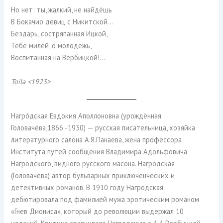
Но нет: ты, жалкий, не найдёшь
В Бокачио девиц с Никитской…
Бездарь, состряпанная Ицкой,
Тебе милей, о молодежь,
Воспитанная на Вербицкой!…
Toila <1923>
Нагро́дская Евдокия Аполлоновна (урождённая
Головачёва,1866 -1930) — русская писательница, хозяйка
литературного салона А.Я.Панаева, жена профессора
Института путей сообщения Владимира Адольфовича
Нагродского, видного русского масона. Нагродская
(Головачёва) автор бульварных приключенческих и
детективных романов. В 1910 году Нагродская
дебютировала под фамилией мужа эротическим романом
«Гнев Диониса», который до революции выдержал 10