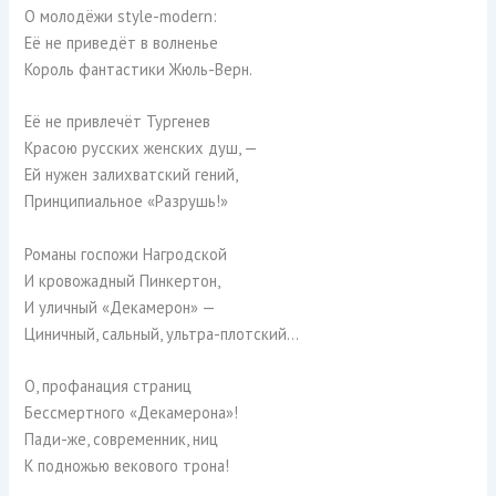
О молодёжи style-modern:
Её не приведёт в волненье
Король фантастики Жюль-Верн.
Её не привлечёт Тургенев
Красою русских женских душ, —
Ей нужен залихватский гений,
Принципиальное «Разрушь!»
Романы госпожи Нагродской
И кровожадный Пинкертон,
И уличный «Декамерон» —
Циничный, сальный, ультра-плотский…
О, профанация страниц
Бессмертного «Декамерона»!
Пади-же, современник, ниц
К подножью векового трона!