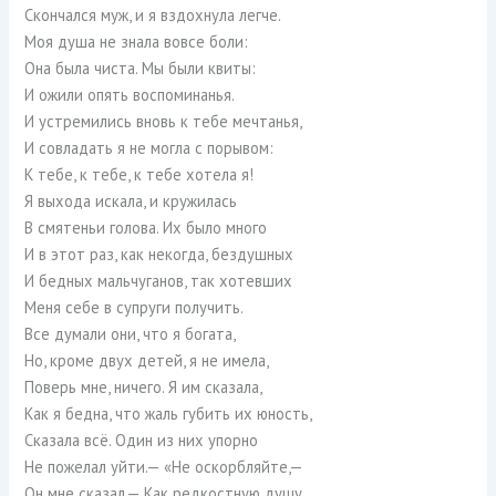
Скончался муж, и я вздохнула легче.
Моя душа не знала вовсе боли:
Она была чиста. Мы были квиты:
И ожили опять воспоминанья.
И устремились вновь к тебе мечтанья,
И совладать я не могла с порывом:
К тебе, к тебе, к тебе хотела я!
Я выхода искала, и кружилась
В смятеньи голова. Их было много
И в этот раз, как некогда, бездушных
И бедных мальчуганов, так хотевших
Меня себе в супруги получить.
Все думали они, что я богата,
Но, кроме двух детей, я не имела,
Поверь мне, ничего. Я им сказала,
Как я бедна, что жаль губить их юность,
Сказала всё. Один из них упорно
Не пожелал уйти.— «Не оскорбляйте,—
Он мне сказал,— Как редкостную душу,