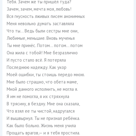
Тебя. Зачем же ты пришёл туда?
Зачем, зачем, мечта моя, любовь!
Вся гнусность лживых писем анонимных
Меня невольно думать заставляла
Что ты… Ведь были сестры мне они,
Любимые, меньшие. Вновь мученья
Ты мне принёс. Потом… потом… потом
Она жила с тобой! Мне безразлично
И пусто стало всё. Я потеряла
Последнюю надежду. Как укор
Моей ошибки, ты стоишь передо мною.
Мне было страшно, что обета маме,
Мной данного исполнить, не могла я.
Я им не помогла, я их стряхнула
В трясину, в бездну. Мне она сказала,
Что взял ее ты чистой, надругался
И вышвырнул. Ты не признал ребёнка.
Как было больно. Жизнь меня учила
Прощать врагов,— и я тебя простила.