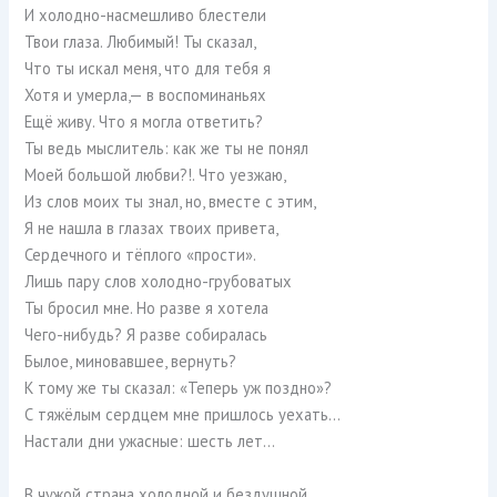
И холодно-насмешливо блестели
Твои глаза. Любимый! Ты сказал,
Что ты искал меня, что для тебя я
Хотя и умерла,— в воспоминаньях
Ещё живу. Что я могла ответить?
Ты ведь мыслитель: как же ты не понял
Моей большой любви?!. Что уезжаю,
Из слов моих ты знал, но, вместе с этим,
Я не нашла в глазах твоих привета,
Сердечного и тёплого «прости».
Лишь пару слов холодно-грубоватых
Ты бросил мне. Но разве я хотела
Чего-нибудь? Я разве собиралась
Былое, миновавшее, вернуть?
К тому же ты сказал: «Теперь уж поздно»?
С тяжёлым сердцем мне пришлось уехать…
Настали дни ужасные: шесть лет…
В чужой страна холодной и бездушной,