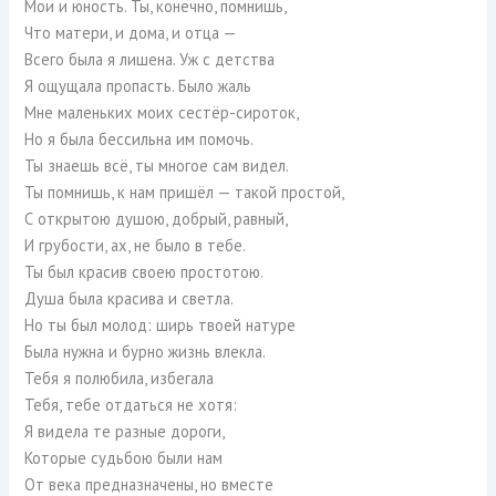
Мои и юность. Ты, конечно, помнишь,
Что матери, и дома, и отца —
Всего была я лишена. Уж с детства
Я ощущала пропасть. Было жаль
Мне маленьких моих сестёр-сироток,
Но я была бессильна им помочь.
Ты знаешь всё, ты многое сам видел.
Ты помнишь, к нам пришёл — такой простой,
С открытою душою, добрый, равный,
И грубости, ах, не было в тебе.
Ты был красив своею простотою.
Душа была красива и светла.
Но ты был молод: ширь твоей натуре
Была нужна и бурно жизнь влекла.
Тебя я полюбила, избегала
Тебя, тебе отдаться не хотя:
Я видела те разные дороги,
Которые судьбою были нам
От века предназначены, но вместе