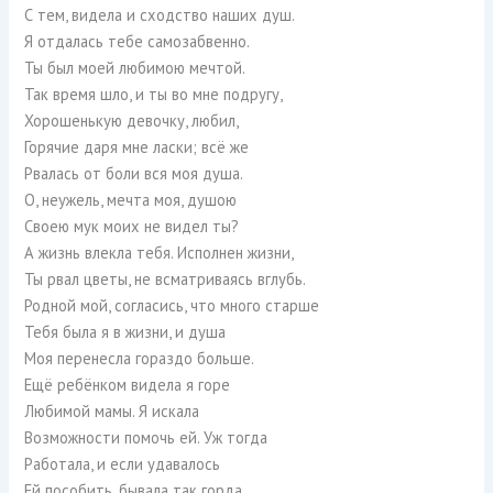
С тем, видела и сходство наших душ.
Я отдалась тебе самозабвенно.
Ты был моей любимою мечтой.
Так время шло, и ты во мне подругу,
Хорошенькую девочку, любил,
Горячие даря мне ласки; всё же
Рвалась от боли вся моя душа.
О, неужель, мечта моя, душою
Своею мук моих не видел ты?
А жизнь влекла тебя. Исполнен жизни,
Ты рвал цветы, не всматриваясь вглубь.
Родной мой, согласись, что много старше
Тебя была я в жизни, и душа
Моя перенесла гораздо больше.
Ещё ребёнком видела я горе
Любимой мамы. Я искала
Возможности помочь ей. Уж тогда
Работала, и если удавалось
Ей пособить, бывала так горда.