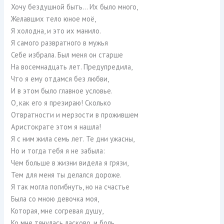
Хочу бездушной быть… Их было много,
Желавших тело юное моё,
Я холодна, и это их манило.
Я самого развратного в мужья
Себе избрала. Был меня он старше
На восемнадцать лет. Предупредила,
Что я ему отдамся без любви,
И в этом было главное условье.
О, как его я презираю! Сколько
Отвратности и мерзости в прожившем
Аристократе этом я нашла!
Я с ним жила семь лет. Те дни ужасны,
Но и тогда тебя я не забыла:
Чем больше в жизни видела я грязи,
Тем для меня ты делался дороже.
Я так могла погибнуть, но на счастье
Была со мною девочка моя,
Которая, мне согревая душу,
Ко мне тянулась ласково, и боль