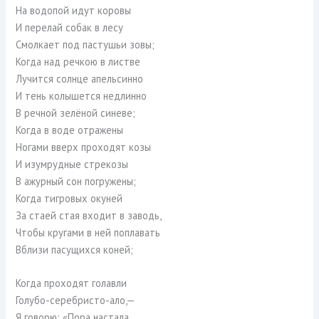
На водопой идут коровы
И перелай собак в лесу
Смолкает под пастушьи зовы;
Когда над речкою в листве
Лучится солнце апельсинно
И тень колышется недлинно
В речной зелёной синеве;
Когда в воде отражены
Ногами вверх проходят козы
И изумрудные стрекозы
В ажурный сон погружены;
Когда тигровых окуней
За стаей стая входит в заводь,
Чтобы кругами в ней поплавать
Вблизи пасущихся коней;
Когда проходят голавли
Голубо-серебристо-ало,—
Я говорю: «Пора настала