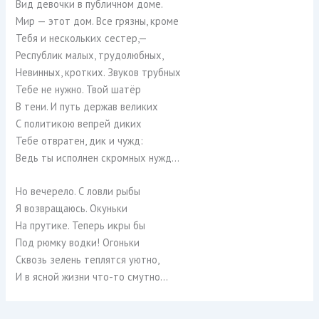
Вид девочки в публичном доме.
Мир — этот дом. Все грязны, кроме
Тебя и нескольких сестер,—
Республик малых, трудолюбных,
Невинных, кротких. Звуков трубных
Тебе не нужно. Твой шатёр
В тени. И путь держав великих
С политикою вепрей диких
Тебе отвратен, дик и чужд:
Ведь ты исполнен скромных нужд…
Но вечерело. С ловли рыбы
Я возвращаюсь. Окуньки
На прутике. Теперь икры бы
Под рюмку водки! Огоньки
Сквозь зелень теплятся уютно,
И в ясной жизни что-то смутно…