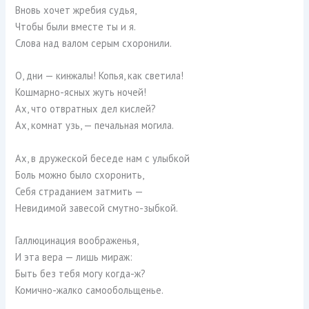
Вновь хочет жребия судья,
Чтобы были вместе ты и я.
Слова над валом серым схоронили.
О, дни — кинжалы! Копья, как светила!
Кошмарно-ясных жуть ночей!
Ах, что отвратных дел кислей?
Ах, комнат узь, — печальная могила.
Ах, в дружеской беседе нам с улыбкой
Боль можно было схоронить,
Себя страданием затмить —
Невидимой завесой смутно-зыбкой.
Галлюцинация воображенья,
И эта вера — лишь мираж:
Быть без тебя могу когда-ж?
Комично-жалко самообольщенье.