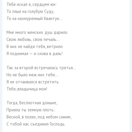
Тебя искал я, сердцем юн:
То плыл на голубую Суду,
То на нахмуренный Квантун…
Мне много женских душ дарило
Свою любовь, свою печаль…
В них не найдя тебя, ветрило
Я поднимал — и снова в даль!
Так за второй встречалась третья…
Но не было меж них тебя…
Я не отчаивался встретить
Тебя, владычица моя!
Тогда, бесплотная доныне,
Прияла ты земную плоть:
Весной, в полях, под небом синим,
С тобой нас съединил Господь.