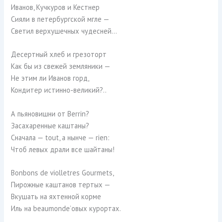
Иванов, Кучкуров и Кестнер
Сияли в петербургской мгле —
Светил верхушечных чудесней…
Десертный хлеб и грезоторт
Как бы из свежей земляники —
Не этим ли Иванов горд,
Кондитер истинно-великий?..
А пьяновишни от Berrin?
Засахаренные каштаны?
Сначала — tout, а нынче — rien:
Чтоб левых драли все шайтаны!
Bonbons de violletres Gourmets,
Пирожные каштанов тертых —
Вкушать на яхтенной корме
Иль на bеаumоndе’овых курортах.