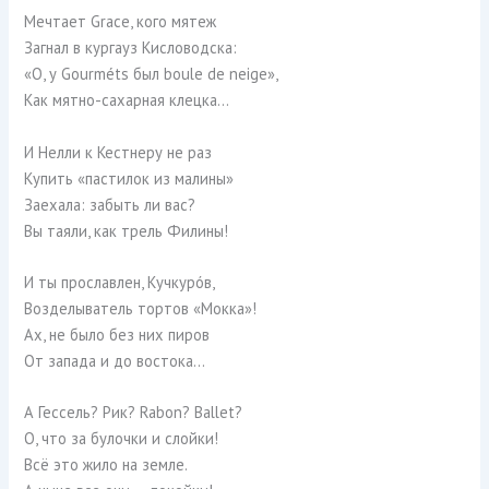
Мечтает Grace, кого мятеж
Загнал в кургауз Кисловодска:
«О, у Gourméts был boule de neige»,
Как мятно-сахарная клецка…
И Нелли к Кестнеру не раз
Купить «пастилок из малины»
Заехала: забыть ли вас?
Вы таяли, как трель Филины!
И ты прославлен, Кучкурóв,
Возделыватель тортов «Мокка»!
Ах, не было без них пиров
От запада и до востока…
А Гессель? Рик? Rabon? Ballet?
О, что за булочки и слойки!
Всё это жило на земле.