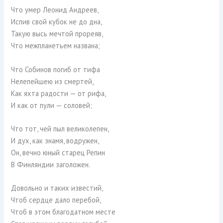
Что умер Леонид Андреев,
Испив свой кубок не до дна,
Такую высь мечтой прореяв,
Что межпланетьем названа;
Что Собинов погиб от тифа
Нелепейшею из смертей,
Как яхта радости — от рифа,
И как от пули — соловей;
Что тот, чей пыл великолепен,
И дух, как знамя, водружен,
Он, вечно юный старец Репин
В Финляндии заголожен.
Довольно и таких известий,
Чтоб сердце дало перебой,
Чтоб в этом благодатном месте