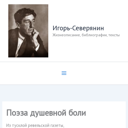
Перейти
к
содержимому
Игорь-Северянин
Жизнеописание, библиографии, тексты
Поэза душевной боли
Из тусклой ревельской газеты,