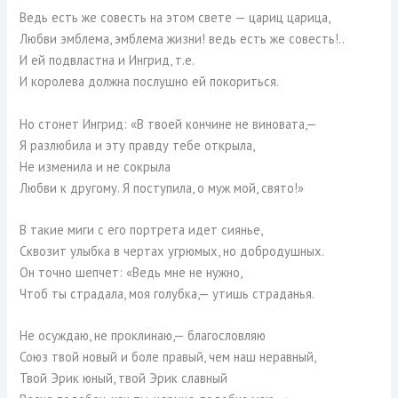
Ведь есть же совесть на этом свете — цариц царица,
Любви эмблема, эмблема жизни! ведь есть же совесть!..
И ей подвластна и Ингрид, т.е.
И королева должна послушно ей покориться.
Но стонет Ингрид: «В твоей кончине не виновата,—
Я разлюбила и эту правду тебе открыла,
Не изменила и не сокрыла
Любви к другому. Я поступила, о муж мой, свято!»
В такие миги с его портрета идет сиянье,
Сквозит улыбка в чертах угрюмых, но добродушных.
Он точно шепчет: «Ведь мне не нужно,
Чтоб ты страдала, моя голубка,— утишь страданья.
Не осуждаю, не проклинаю,— благословляю
Союз твой новый и боле правый, чем наш неравный,
Твой Эрик юный, твой Эрик славный