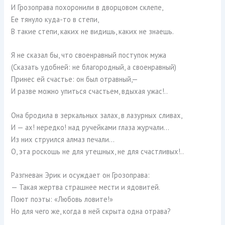
И Грозоправа похоронили в дворцовом склепе,
Ее тянуло куда-то в степи,
В такие степи, каких не видишь, каких не знаешь.
Я не сказал бы, что своенравный поступок мужа
(Сказать удобней: не благородный, а своенравный)
Принес ей счастье: он был отравный,—
И разве можно упиться счастьем, вдыхая ужас!..
Она бродила в зеркальных залах, в лазурных сливах,
И — ах! нередко! над ручейками глаза журчали…
Из них струился алмаз печали…
О, эта роскошь не для утешных, не для счастливых!..
Разгневан Эрик и осуждает он Грозоправа:
— Такая жертва страшнее мести и ядовитей.
Поют поэты: «Любовь ловите!»
Но для чего же, когда в ней скрыта одна отрава?