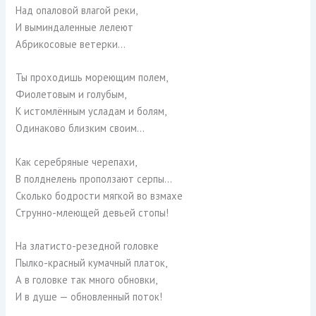
Над опаловой влагой реки,
И выминдаленные лелеют
Абрикосовые ветерки…
Ты проходишь мореющим полем,
Фиолетовым и голубым,
К истомлённым усладам и болям,
Одинаково близким своим…
Как серебряные черепахи,
В полднелень проползают серпы…
Сколько бодрости мягкой во взмахе
Струнно-млеющей девьей стопы!
На златисто-резедной головке
Пылко-красный кумачный платок,
А в головке так много обновки,
И в душе — обновленный поток!