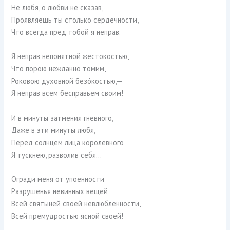
Не любя, о любви не сказав,
Проявляешь ты столько сердечности,
Что всегда пред тобой я неправ.
Я неправ непонятной жестокостью,
Что порою нежданно томим,
Роковою духовной безóкостью,—
Я неправ всем бесправьем своим!
И в минуты затмения гневного,
Даже в эти минуты любя,
Перед солнцем лица королевного
Я тускнею, разволив себя…
Огради меня от упоенности
Разрушенья невинных вещей
Всей святыней своей невлюбленности,
Всей премудростью ясной своей!