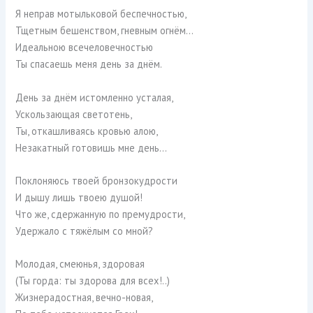
Я неправ мотыльковой беспечностью,
Тщетным бешенством, гневным огнём…
Идеальною всечеловечностью
Ты спасаешь меня день за днём.
День за днём истомленно усталая,
Ускользающая светотень,
Ты, откашливаясь кровью алою,
Незакатный готовишь мне день…
Поклоняюсь твоей бронзокудрости
И дышу лишь твоею душой!
Что же, сдержанную по премудрости,
Удержало с тяжёлым со мной?
Молодая, смеюнья, здоровая
(Ты горда: ты здорова для всех!..)
Жизнерадостная, вечно-новая,