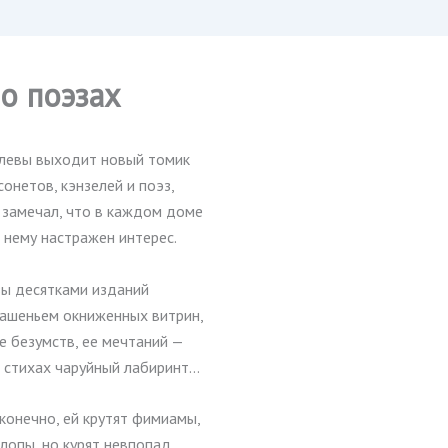
о поэзах
олевы выходит новый томик
онетов, кэнзелей и поэз,
 замечал, что в каждом доме
 нему настражен интерес.
зы десятками изданий
рашеньем окниженных витрин,
е безумств, ее мечтаний —
 стихах чаруйный лабиринт…
 конечно, ей крутят фимиамы,
лопы, но курят невпопад,