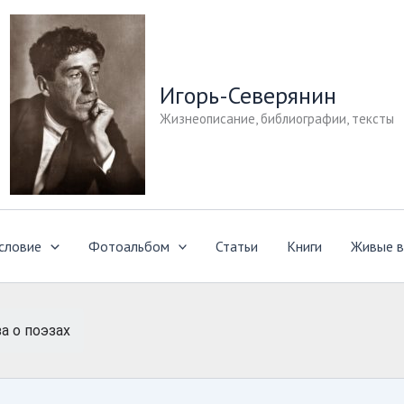
Игорь-Северянин
Жизнеописание, библиографии, тексты
словие
Фотоальбом
Статьи
Книги
Живые в
а о поэзах