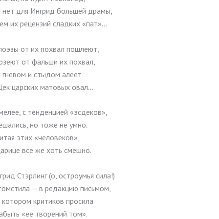
 нет для Ингрид большей драмы,
ем их рецензий сладких «пат»…
поэзы от их похвал пошлеют,
рзеют от фальши их похвал,
 гневом и стыдом алеет
ек царских матовых овал…
смелее, с тенденцией «эсдеков»,
ешались, но тоже не умно.
итая этих «человеков»,
арице все же хоть смешно.
ид Стэрлинг (о, остроумья сила!)
томстила — в редакцию письмом,
 котором критиков просила
абыть «ее творений том».