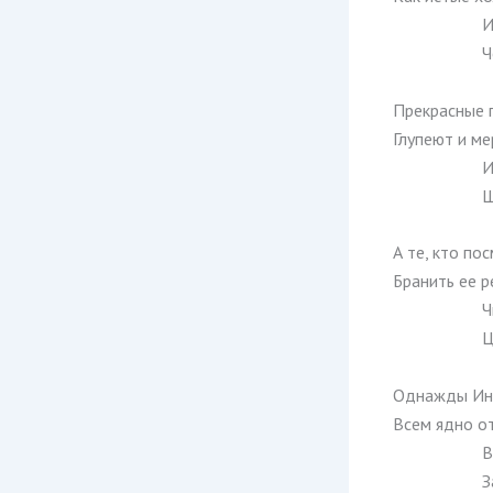
И
Ч
Прекрасные 
Глупеют и ме
И
Щ
А те, кто по
Бранить ее р
Ч
Ц
Однажды Ингр
Всем ядно о
В
З