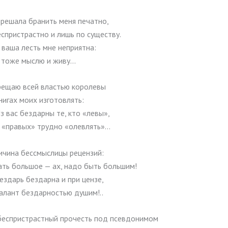
зрешала бранить меня печатно,
спристрастно и лишь по существу.
 ваша лесть мне неприятна:
 тоже мыслю и живу…
прещаю всей властью королевы
нигах моих изготовлять:
з вас бездарны те, кто «левы»,
 «правых» трудно «олевлять»…
ичина бессмыслицы рецензий:
ать большое — ах, надо быть большим!
ездарь бездарна и при цензе,
алант бездарностью душим!..
беспристрастный прочесть под псевдонимом