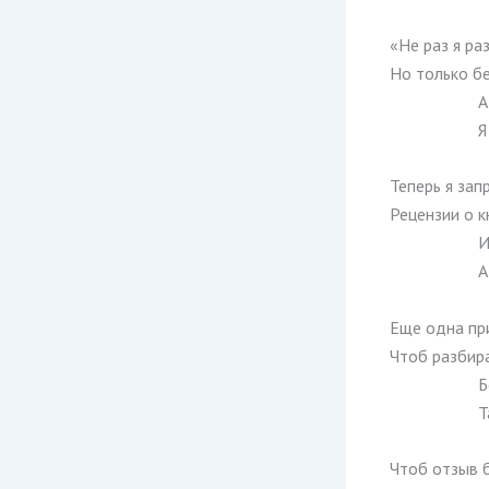
«Не раз я ра
Но только бе
А
Я
Теперь я за
Рецензии о к
И
А
Еще одна пр
Чтоб разбир
Б
Т
Чтоб отзыв 