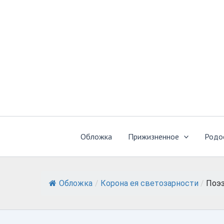
Перейти
к
содержимому
Обложка
Прижизненное
Родо
Обложка
/
Корона ея светозарности
/
Поэз