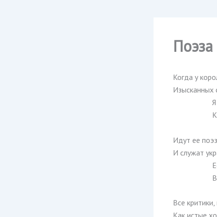
Поэза 
Когда у кор
Изысканных с
Я
К
Идут ее поэ
И служат ук
Е
В
Все критики,
Как истые хо