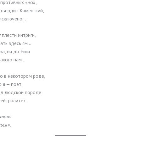
 противных «но»,
 твердит Каменский,
исключено…
 плести интриги,
пать здесь ям…
а, ни до Риги
какого нам…
о в некотором роде,
о я — поэт,
жд людской породе
нейтралитет.
 июля.
ьск».