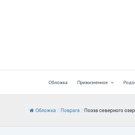
Перейти
к
содержимому
Обложка
Прижизненное
Родо
Обложка
/
Поврага
/
Поэза северного озер