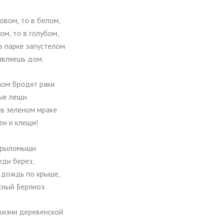
овом, то в белом,
ом, то в голубом,
в парке запустелом
ивляешь дом.
ном бродят раки
ые лещи.
 в зеленом мраке
еи и клещи!
крыломыши
еди берез,
 дождь по крыше,
сный Берлиоз.
жизни деревенской