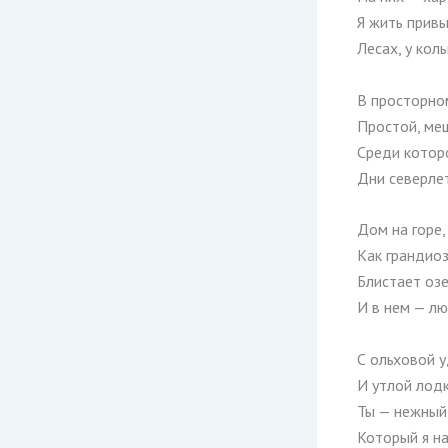
Я жить привы
Лесах, у кол
В просторном
Простой, ме
Среди котор
Дни северлет
Дом на горе,
Как грандиоз
Блистает озе
И в нем — л
С ольховой у
И утлой лодк
Ты — нежный
Который я н