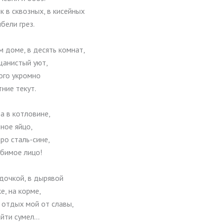
к в сквозных, в кисейных
ыбели грез.
 доме, в десять комнат,
щанистый уют,
ого укромно
ние текут.
 а в котловине,
ное яйцо,
ро сталь-сине,
юбимое лицо!
дочкой, в дырявой
е, на корме,
 отдых мой от славы,
айти сумел…