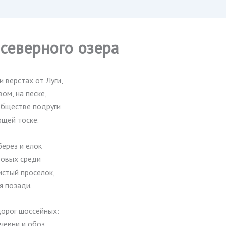
 северного озера
 верстах от Луги,
вом, на песке,
бществе подруги
ющей тоске.
берез и елок
товых среди
истый проселок,
я позади.
дорог шоссейных:
чевни и обоз.