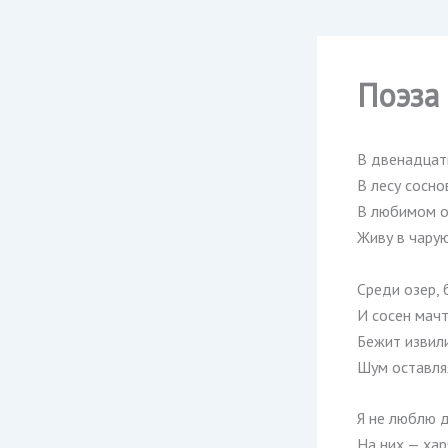
Поэза
В двенадцати
В лесу сосно
В любимом о
Живу в чару
Среди озер, 
И сосен мач
Бежит извил
Шум оставля
Я не люблю 
На них — хар