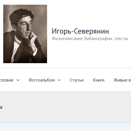
Игорь-Северянин
Жизнеописание, библиографии, тексты
словие
Фотоальбом
Статьи
Книги
Живые в
а