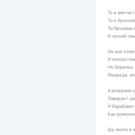
То в аметист
То в бронзов
Ты бродишь 
И песней ож
На дне озер
И плоскотел
Но берегись:
Медведи, зм
А вечерами 
Лавируют ср
И барабанит
Как громоно
Да, много в 