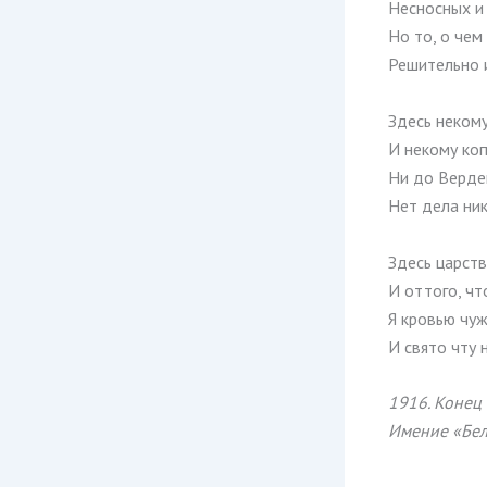
Несносных и
Но то, о чем
Решительно 
Здесь некому
И некому ко
Ни до Верден
Нет дела ни
Здесь царств
И оттого, чт
Я кровью чу
И свято чту 
1916. Конец
Имение «Бел