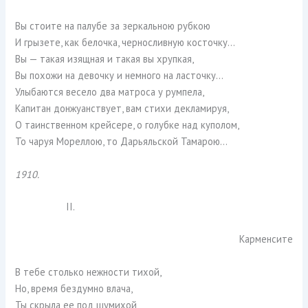
Вы стоите на палубе за зеркальною рубкою
И грызете, как белочка, черносливную косточку…
Вы — такая изящная и такая вы хрупкая,
Вы похожи на девочку и немного на ласточку…
Улыбаются весело два матроса у румпела,
Капитан донжуанствует, вам стихи декламируя,
О таинственном крейсере, о голубке над куполом,
То чаруя Мореллою, то Дарьяльской Тамарою…
1910.
II.
Карменсите
В тебе столько нежности тихой,
Но, время бездумно влача,
Ты скрыла ее под шумихой