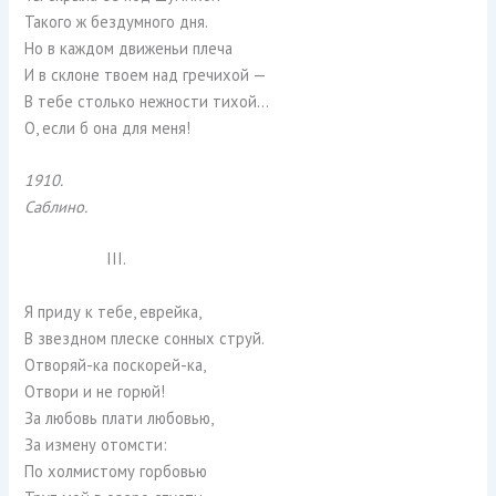
Такого ж бездумного дня.
Но в каждом движеньи плеча
И в склоне твоем над гречихой —
В тебе столько нежности тихой…
О, если б она для меня!
1910.
Саблино.
III.
Я приду к тебе, еврейка,
В звездном плеске сонных струй.
Отворяй-ка поскорей-ка,
Отвори и не горюй!
За любовь плати любовью,
За измену отомсти:
По холмистому горбовью