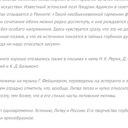
искусства». Известный эстонский поэт Гендрик Адамсон в газет
 так отзывается о Ранните: «Такой необыкновенной гармонии 
и сочетания обоих можно редко достигнуть, и оне рождаются у
 без особаго напряжения. Здесь чувствуется сразу, что это не д
ная поэзия, а что ея источники покоятся в тайных глубинах д
да не надо опасаться засухи».
нита хорошо отозвались также в письмах к нему Н. К. Рерих, Д. 
й и К. Д. Бальмонт.
оложены на музыку Г. Фейшнером, переведены на эсперанто и 
ем отрадно отметить, что, вообще, Литва тепло и чутко относитс
оэту, тем более, что в его стихах часты литовские мотивы.
т одновременно Эстонию, Литву и Россию. Его творчество глуб
и яркообразное.