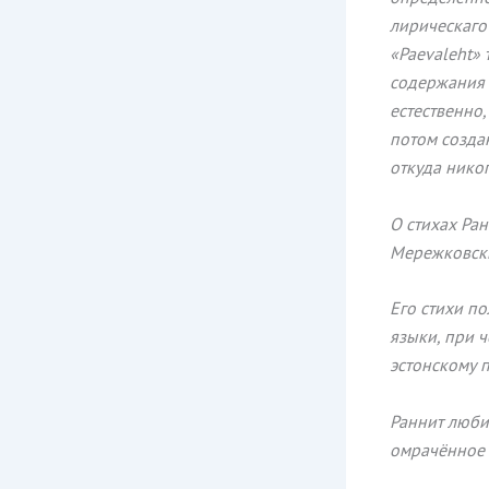
лирическаго 
«Paevaleht»
содержания 
естественно,
потом создан
откуда никог
О стихах Ран
Мережковски
Его стихи п
языки, при ч
эстонскому п
Раннит люби
омрачённое 