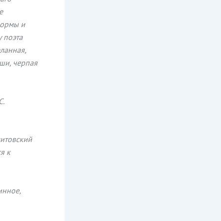
е
формы и
 поэта
еланная,
уши, черпая
С.
литовский
я к
инное,