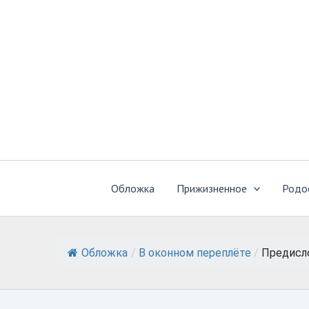
Перейти
к
содержимому
Обложка
Прижизненное
Родо
Обложка
/
В оконном переплёте
/
Предисл