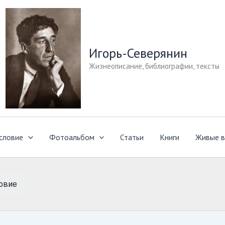
Игорь-Северянин
Жизнеописание, библиографии, тексты
словие
Фотоальбом
Статьи
Книги
Живые в
овие