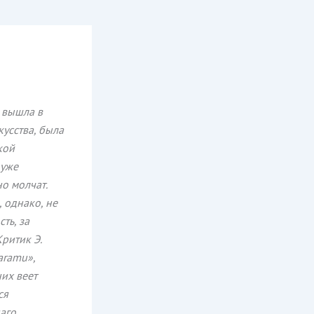
, вышла в
кусства, была
кой
 уже
о молчат.
, однако, не
ть, за
Критик Э.
aramu»,
них веет
ся
аго