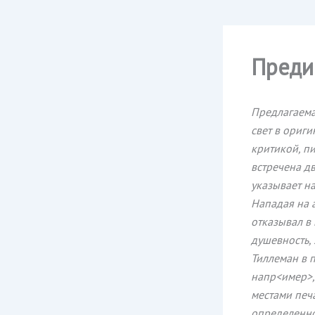
Преди
Предлагаема
свет в ориги
критикой, пи
встречена д
указывает на
Нападая на а
отказывал в 
душевность, 
Тиллеман в 
напр<имер>, 
местами печа
определенно