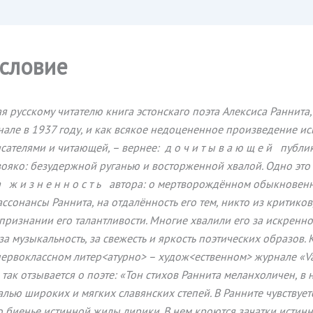
словие
я русскому читателю книга эстонскаго поэта Алексиса Раннита
нале в 1937 году, и как всякое недоцененное произведение ис
сателями и читающей, – вернее: д о ч и т ы в а ю щ е й публи
вояко: безудержной руганью и восторженной хвалой. Одно это
 ж и з н е н н о с т ь автора: о мертворождённом обыкновенн
ссонансы Раннита, на отдалённость его тем, никто из критиков
признании его талантливости. Многие хвалили его за искреннос
за музыкальность, за свежесть и яркость поэтических образов. 
первоклассном литер<атурно> – худож<ественном> журнале «V
так отзывается о поэте: «Тон стихов Раннита меланхоличен, в 
лью широких и мягких славянских степей. В Ранните чувствует
 биенье истинной жилы лирики. В нем кроются зачатки истинн