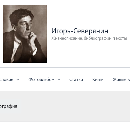
Игорь-Северянин
Жизнеописание, библиографии, тексты
словие
Фотоальбом
Статьи
Книги
Живые в
ография