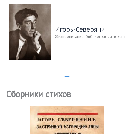
Перейти
к
содержимому
Игорь-Северянин
Жизнеописание, библиографии, тексты
Сборники стихов