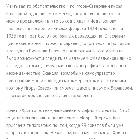
Учитывая то обстоятельство, что Игорь-Северянин писал
Барановой одно письмо в месяц, каждое пятое число, то
можно предположить, что выход в свет «Медальонов»
состоялся в последних числах февраля 1934 года. С июня
1933 года поэт был в постоянных разъездах по Югославии,
длительное время провёл в Сараево, потом уехал в Болгарию,
а оттуда в Румынию. Резонно предположить, что у него не
было возможности следить за изданием «Медальонов» лично,
а, следовательно, самоуправство типографии было для него
неожиданностью. Скандал и жалобы на самоуправство
типографии могли повредить коммерческому успеху книги,
поэтому Игорь-Северянин смолчал даже в письме к Барановой,
с которой обыкновенно бывал откровенен.
Сонет «Христо Ботев», написанный в Софии 25 декабря 1933
года, помещён в книге после сонета «Георг Эберс» и был
прислан в типографию почтой, когда 99 сонетов были уже
набраны и свёрстаны. Незапланированная присылка «Христо