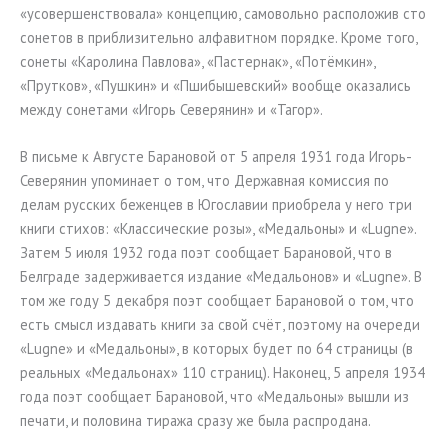
«усовершенствовала» концепцию, самовольно расположив сто
сонетов в приблизительно алфавитном порядке. Кроме того,
сонеты «Каролина Павлова», «Пастернак», «Потёмкин»,
«Прутков», «Пушкин» и «Пшибышевский» вообще оказались
между сонетами «Игорь Северянин» и «Тагор».
В письме к Августе Барановой от 5 апреля 1931 года Игорь-
Северянин упоминает о том, что Державная комиссия по
делам русских беженцев в Югославии приобрела у него три
книги стихов: «Классические розы», «Медальоны» и «Lugne».
Затем 5 июля 1932 года поэт сообщает Барановой, что в
Белграде задерживается издание «Медальонов» и «Lugne». В
том же году 5 декабря поэт сообщает Барановой о том, что
есть смысл издавать книги за свой счёт, поэтому на очереди
«Lugne» и «Медальоны», в которых будет по 64 страницы (в
реальных «Медальонах» 110 страниц). Наконец, 5 апреля 1934
года поэт сообщает Барановой, что «Медальоны» вышли из
печати, и половина тиража сразу же была распродана.