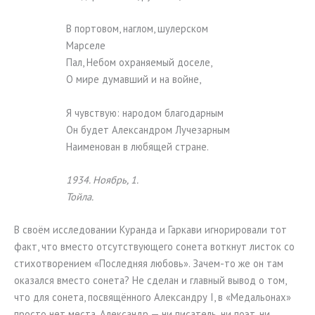
В портовом, наглом, шулерском
Марселе
Пал, Небом охраняемый доселе,
О мире думавший и на войне,
Я чувствую: народом благодарным
Он будет Александром Лучезарным
Наименован в любящей стране.
1934. Ноябрь, 1.
Тойла.
В своём исследовании Куранда и Гаркави игнорировали тот
факт, что вместо отсутствующего сонета воткнут листок со
стихотворением «Последняя любовь». Зачем-то же он там
оказался вместо сонета? Не сделан и главный вывод о том,
что для сонета, посвящённого Александру I, в «Медальонах»
просто нет места. Александр — ни писатель, ни поэт, ни