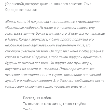
(Кореневой), которое даже не является сонетом. Сама
Коренди вспоминала:
«Здесь же, на Устье родилось его последнее стихотворение
«Последняя любовь». История его появления такова: ему
захотелось выпить бокал шампанского. Я поехала на пароходе
в Нарву. Когда я вернулась, я была просто поражена его
необыкновенно-вдохновенным выражением лица, его
сияющим счастьем глазами. Он подозвал меня к себе, усадил в
кресло и сказал: «Верушка, я тебе такой подарок приготовил!
Будешь вознесена вот так!» Он поднял обе руки вверх,
опустился на колени и… заплакал. Потом прочел мне это
чудесное стихотворение, это «чудо», рожденное его светлой
душой, его любящим сердцем. Это была его «лебединая» песнь
мне, дочери, сказочным годам, прожитым вместе…»
Последняя любовь
Ты влилась в мою жизнь, точно струйка
Токáя