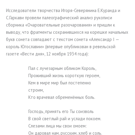
Исследователи творчества Игоря-Северянина Е.Куранда и
С.Гаркави провели палеографический анализ рукописи
сборника «Очаровательные разочарования» и пришли к
выводу, что фрагменты сохранившихся на корешке начальных
букв сонета совпадают с текстом сонета «Александр I —
король Югославии» (впервые опубликован в ревельской
газете «Вести дня», 12 ноября 1934 года):
Пал с лучезарным обликом Король,
Проживший жизнь короткую героем,
Кем в мире мир был постепенно
строим,
Кто врачевал обременённых боль.
Господь, принять его Ты соизволь
В свой светлый рай и услади покоем.
Слезами лица мы свои омоем:
Он даровал нам, русским, хлеб и соль.