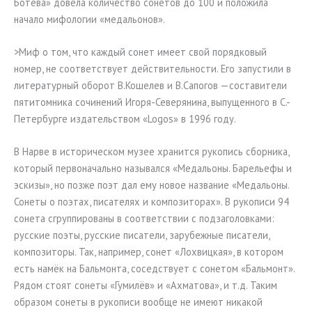
Ботева» довела количество сонетов до 100 и положила
начало мифологии «медальонов».
>Миф о том, что каждый сонет имеет свой порядковый
номер, не соответствует действительности. Его запустили в
литературный оборот В.Кошелев и В.Сапогов —составители
пятитомника сочинений Игоря-Северянина, выпущенного в С.-
Петербурге издательством «Logos» в 1996 году.
В Нарве в историческом музее хранится рукопись сборника,
который первоначально назывался «Медальоны. Барельефы и
эскизы», но позже поэт дал ему новое название «Медальоны.
Сонеты о поэтах, писателях и композиторах». В рукописи 94
сонета сгруппированы в соответствии с подзаголовками:
русские поэты, русские писатели, зарубежные писатели,
композиторы. Так, например, сонет «Лохвицкая», в котором
есть намёк на Бальмонта, соседствует с сонетом «Бальмонт».
Рядом стоят сонеты «Гумилёв» и «Ахматова», и т.д. Таким
образом сонеты в рукописи вообще не имеют никакой