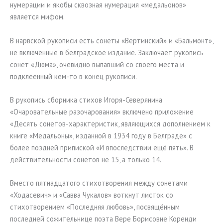
нумерации и якобы сквозная нумерация «медальонов»
является мифом.
В нарвской рукописи есть сонеты «Вертинский» и «Бальмонт»,
не включённые в белградское издание. Заключает рукопись
сонет «Дюма», очевидно выпавший со своего места и
подклеенный кем-то в конец рукописи.
В рукопись сборника стихов Игоря-Северянина
«Очаровательные разочарования» включено приложение
«Десять сонетов-характеристик, являющихся дополнением к
книге «Медальоны», изданной в 1934 году в Белграде» с
более поздней припиской «И впоследствии ещё пять». В
действительности сонетов не 15, а только 14.
Вместо пятнадцатого стихотворения между сонетами
«Ходасевич» и «Савва Чукалов» воткнут листок со
стихотворением «Последняя любовь», посвящённым
последней сожительнице поэта Вере Борисовне Коренди