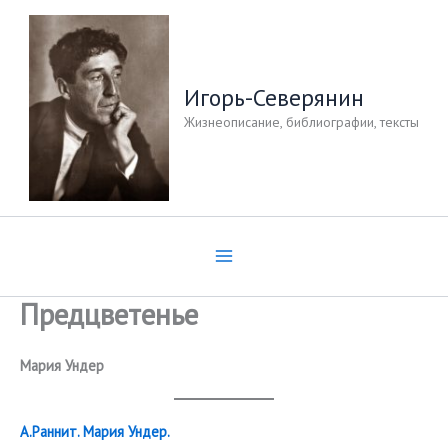
Перейти
к
содержимому
Игорь-Северянин
Жизнеописание, библиографии, тексты
Предцветенье
Мария Ундер
А.Раннит. Мария Ундер.