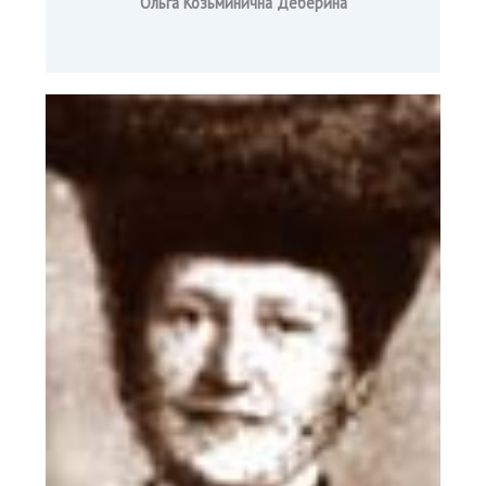
Ольга Козьминична Деберина