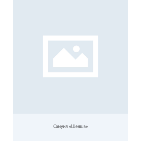
Самуил «Шенша»