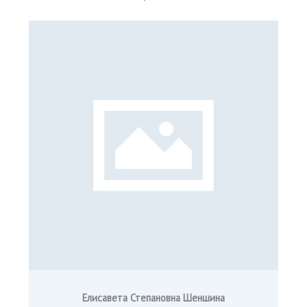
Елисавета Степановна Шеншина