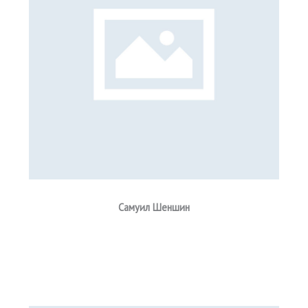
Самуил Шеншин