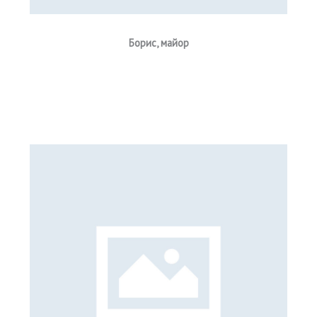
Борис
, майор