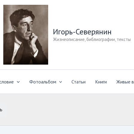
Игорь-Северянин
Жизнеописание, библиографии, тексты
словие
Фотоальбом
Статьи
Книги
Живые в
ь