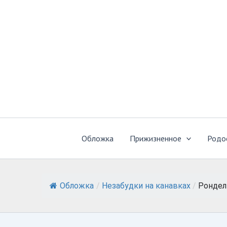
Перейти
к
содержимому
Обложка
Прижизненное
Родо
Обложка
/
Незабудки на канавках
/
Рондел