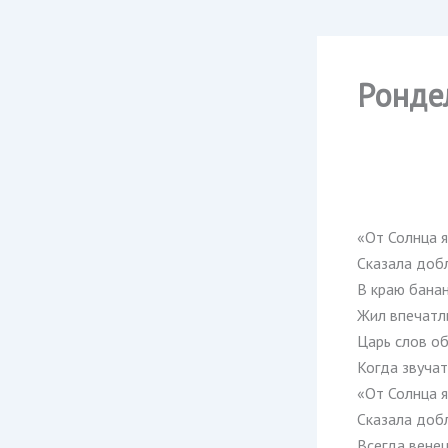
Ронде
«От Солнца я
Сказала добл
В краю банан
Жил впечатл
Царь слов об
Когда звучат
«От Солнца я
Сказала добл
Всегда венец