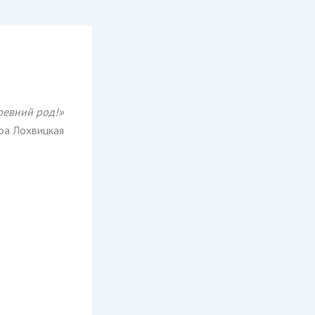
ревний род!»
ра Лохвицкая