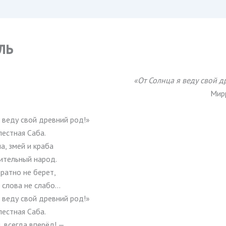
ль
«От Солнца я веду свой д
Мир
 веду свой древний род!»
естная Саба.
а, змей и краба
ительный народ.
ратно не берет,
 слова не слабо…
 веду свой древний род!»
естная Саба.
, всегда вперёд! —