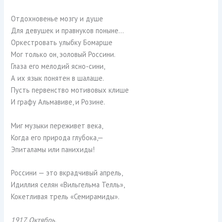
Отдохновенье мозгу и душе
Для девушек и правнуков поныне…
Оркестровать улыбку Бомарше
Мог только он, эоловый Россини.
Глаза его мелодий ясно-сини,
А их язык понятен в шалаше.
Пусть первенство мотивовых клише
И графу Альмавиве, и Розине.
Миг музыки переживет века,
Когда его природа глубока,—
Эпиталамы или панихиды!
Россини — это вкрадчивый апрель,
Идиллия селян «Вильгельма Телль»,
Кокетливая трель «Семирамиды».
1917. Октябрь.