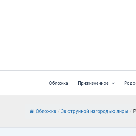
Перейти
к
содержимому
Обложка
Прижизненное
Родо
Обложка
/
За струнной изгородью лиры
/
Р