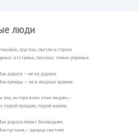
ые люди
покойно, грустно, светло и строго
рных: отсталых, плоских, темно-упрямых.
оя дорога — не их дорога.
ои кумиры — не в людных храмах.
и зла, ни горя всем этим людям,—
н; порой прощаю, порой жалею.
оя дорога лежит безлюдьем.
оя пустыня,— дворца светлее.