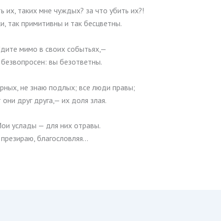
ь их, таких мне чуждых? за что убить их?!
и, так примитивны и так бесцветны.
дите мимо в своих событьях,—
 безвопросен: вы безответны.
рных, не знаю подлых; все люди правы;
они друг друга,— их доля злая.
ои услады — для них отравы.
 презираю, благословляя…