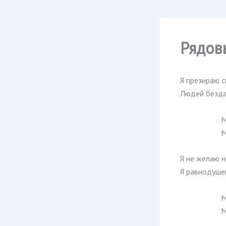
Рядов
Я презираю с
Людей безда
М
М
Я не желаю н
Я равнодуше
М
М