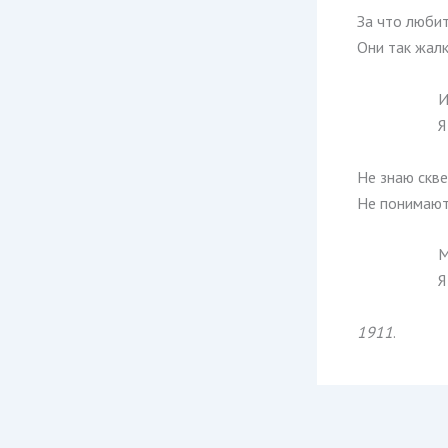
За что любит
Они так жалк
И
Я
Не знаю скве
Не понимают 
М
Я
1911
.