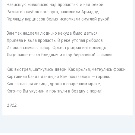
Нависшую живописно над пропастью и над рекой.
Разнитив клубок восторга, напомнили Ариадну,
Гирлянду нарциссов белых искомкали смуглой рукой.
Вам так надоели люди, но некуда было деться.
Хрипела и выла пропасть. В реке утопал рыболов.
Из окон смеялся говор. Оркестр играл интермеццо.
Лицо ваше стало бледным и взор бирюзовый — лилов.
Как выстрел, шатнулись двери. Как крылья, метнулись фраки.
Картавила банда дэнди, но Вам показалось — горилл.
Как загнанная лисица, дрожа в озаренном мраке,
Кого-то Вы укусили и прыгнули в бездну с перил!
1912.