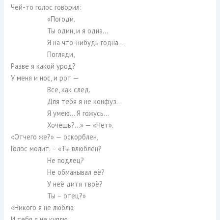
Чей-то голос говорил:
«Погоди.
Ты один, и я одна…
Я на что-нибудь годна…
Погляди,
Разве я какой урод?
У меня и нос, и рот —
Все, как след.
Для тебя я не конфуз…
Я умею… Я гожусь…
Хочешь?…» — «Нет».
«Отчего же?» — оскорблен,
Голос молит. – «Ты влюблён?
Не подлец?
Не обманывал её?
У неё дитя твоё?
Ты – отец?»
«Никого я не люблю
И тебя я не куплю: