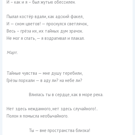
И – как и я – был жутью обессилен.
Пылал костёр вдали, как адский факел,
И — сном цветов! — проснулся светлячок,
Весь – грёза их, их тайных дум зрачок.
Не мог я спать, — я вздрагивал и плакал.
Март.
Тайные чувства — мне душу теребили,
Грёзы порхали — в аду ли? на небе ли?
Влилась ты в сердце, как в море река.
Нет здесь нежданного, нет здесь случайного!..
Полон я помысла необычайного.
Ты — вне пространства близка!