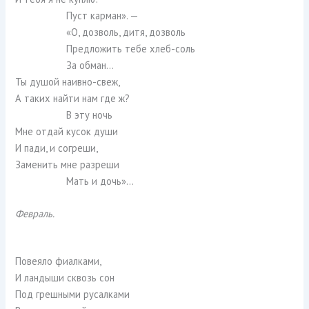
Пуст карман». —
«О, дозволь, дитя, дозволь
Предложить тебе хлеб-соль
За обман…
Ты душой наивно-свеж,
А таких найти нам где ж?
В эту ночь
Мне отдай кусок души
И пади, и согреши,
Заменить мне разреши
Мать и дочь»…
Февраль.
Повеяло фиалками,
И ландыши сквозь сон
Под грешными русалками