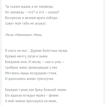
Ты сказки ждала, а не заповеди,
Но заповедь – чтó? и чтó – сказка?
Воскресни и жизнью врага победи…
Совет мой тебе не указка!..
Мыза «Ивановка». Июнь.
Я спать не мог… Дурман болотных музык
Кружил мечту, пугая и пьяня.
Бледнела ночь. И месяц — хил и узок —
Сребрил змею, прильнувшую у пня.
Металась мышь воздушная стеня,
И доносились вопли трясогузок.
Блуждал туман, как бред больной земли.
Его вдыхал исчадье мрака – филин.
А мой челнок приткнулся на мели,