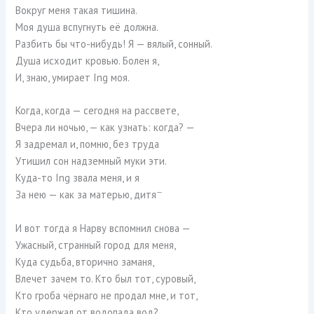
Вокруг меня такая тишина.
Моя душа вспугнуть её должна.
Разбить бы что-нибудь! Я — вялый, сонный.
Душа исходит кровью. Болен я,
И, знаю, умирает Ing моя.
Когда, когда — сегодня на рассвете,
Вчера ли ночью, — как узнать: когда? —
Я задремал и, помню, без труда
Утишил сон надземный муки эти.
Куда-то Ing звала меня, и я
—
За нею — как за матерью, дитя
И вот тогда я Нарву вспомнил снова —
Ужасный, странный город для меня,
Куда судьба, вторично заманя,
Влечет зачем то. Кто был тот, суровый,
Кто гроба чёрнаго не продал мне, и тот,
Кто удержал от водопада вод?