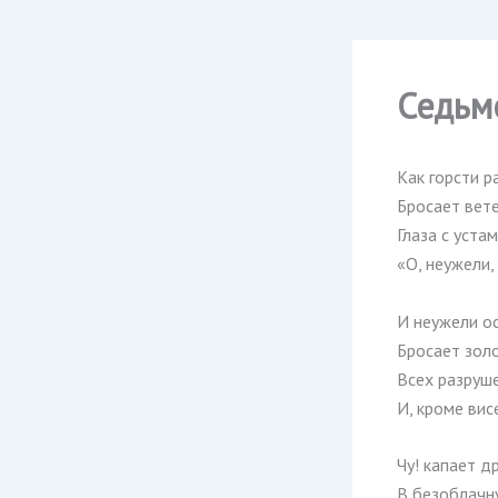
Седьм
Как горсти 
Бросает вете
Глаза с уста
«О, неужели,
И неужели ос
Бросает зол
Всех разруше
И, кроме вис
Чу! капает д
В безоблачну