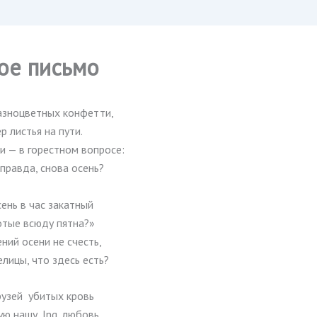
ое письмо
разноцветных конфетти,
р листья на пути.
ми — в горестном вопросе:
 правда, снова осень?
ень в час закатный
отые всюду пятна?»
ний осени не счесть,
елицы, что здесь есть?
рузей убитых кровь
ю нашу, Ing, любовь,