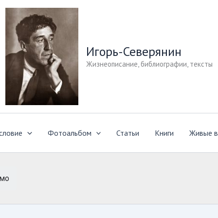
Игорь-Северянин
Жизнеописание, библиографии, тексты
словие
Фотоальбом
Статьи
Книги
Живые в
ьмо