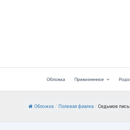
Перейти
к
содержимому
Обложка
Прижизненное
Родо
Обложка
/
Полевая фиалка
/
Седьмое пис