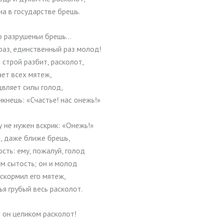
а в государстве брешь.
 о разрушеньи брешь…
раз, единственный раз молод!
 строй разбит, расколот,
ает всех мятеж,
щвляет силы голод,
икнешь: «Счастье! нас онежь!»
 не нужен вскрик: «Онежь!»
, даже ближе брешь,
сть: ему, пожалуй, голод
м сытость; он и молод
скормил его мятеж,
я грубый весь расколот.
 он целиком расколот!