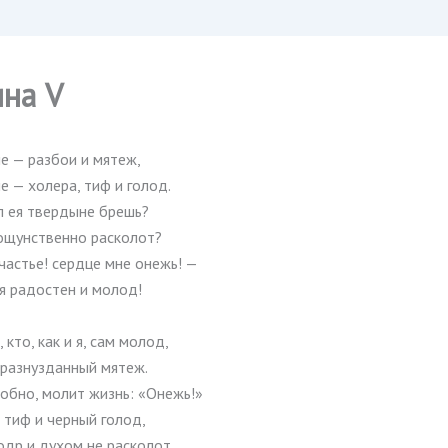
ина V
е — разбои и мятеж,
е — холера, тиф и голод.
л ея твердыне брешь?
кощунственно расколот?
частье! сердце мне онежь! —
 я радостен и молод!
 кто, как и я, сам молод,
 разнузданный мятеж.
обно, молит жизнь: «Онежь!»
 тиф и черный голод,
одр и духом не расколот,