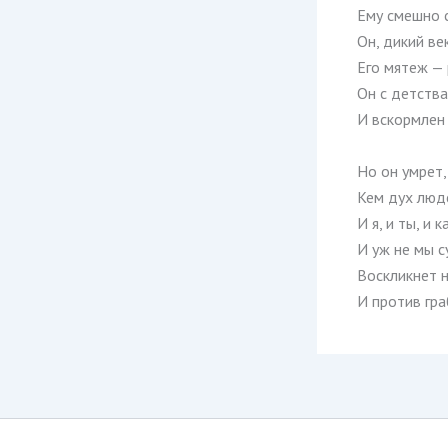
Ему смешно 
Он, дикий ве
Его мятеж —
Он с детства
И вскормлен
Но он умрет
Кем дух людс
И я, и ты, и
И уж не мы с
Воскликнет 
И против гр