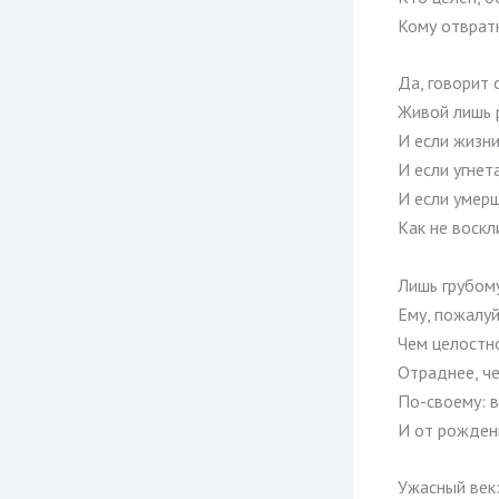
Кому отвратн
Да, говорит
Живой лишь 
И если жизни
И если угнет
И если умер
Как не воскл
Лишь грубому
Ему, пожалуй
Чем целостно
Отраднее, че
По-своему: в
И от рождень
Ужасный век: