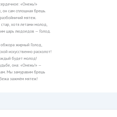
сердечное: «Онежь!»
к, он сам сплошная брешь.
 разбойничий мятеж.
 стар, хотя летами молод,
 им царь людоедов — Голод.
, обжора жирный Голод,
кой искусственно расколот!
 каждый будет молод!
удьбе, она: «Онежь!» —
нам. Мы замуравим брешь
абежа зажмём мятеж!