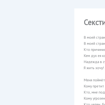
Секст
В моей стран
В моей стран
Кто причини
Кем дух ея 
Надежда в с
Я жить хочу!
Меня поймёт,
Кому претит
Кто, мне под
Кому угрозен
Кто целен, б