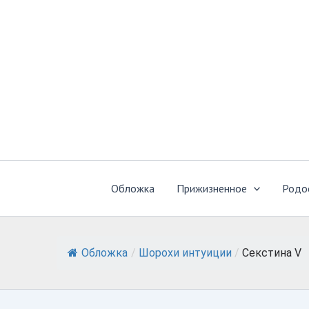
Перейти
к
содержимому
Обложка
Прижизненное
Родо
Обложка
/
Шорохи интуиции
/
Секстина V