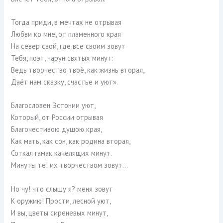
Тогда приди, в мечтах не отрывая
Любви ко мне, от пламенного края
На север свой, где все своим зовут
Тебя, поэт, чарун святых минут:
Ведь творчество твоё, как жизнь вторая,
Даёт нам сказку, счастье и уют».
Благословен Эстонии уют,
Который, от России отрывая
Благочестивою душою края,
Как мать, как сон, как родина вторая,
Соткал гамак качелящих минут.
Минуты те! их творчеством зовут…
Но чу! что слышу я? меня зовут
К оружию! Прости, лесной уют,
И вы, цветы сиреневых минут,