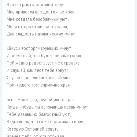
Что патриоты родиной зовут;
Мне принесла все достоянье края,
Мне создала безоблачный уют,
Меня от прозы жизни отрывая,
Дав сладость идиллических минут.
«Вкуси восторг чарующих минут
И не мечтай, что будет жизнь вторая;
Пей жадно радость, уст не отрывая;
И слушай, как леса тебя зовут;
Ступай в зеленолиственный уют
Принявшего гостеприимно края.
Быть может, под луной иного края
Когда-нибудь ты вспомнишь песнь минут,
Тебе дававших благостный уют,
Вздохнёшь, что где-то родина вторая,
Которую Эстонией зовут,
Влечёт тебя, от юга отрывая.